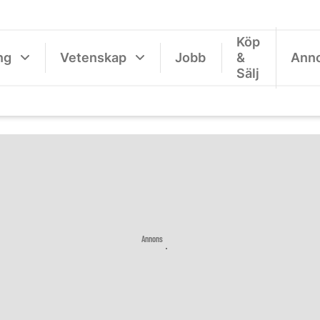
Köp
ng
Vetenskap
Jobb
&
Ann
Sälj
Annons