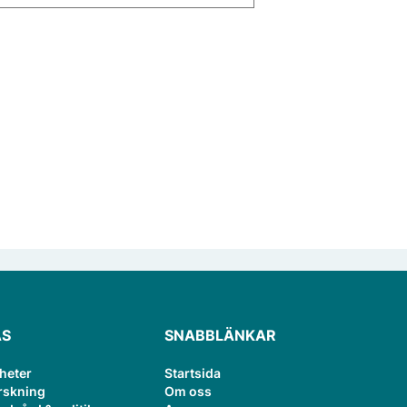
ÄS
SNABBLÄNKAR
heter
Startsida
rskning
Om oss