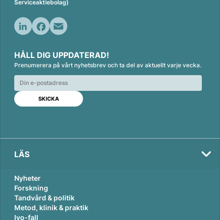
Serviceaktiebolag)
L
F
E
i
a
m
HÅLL DIG UPPDATERAD!
n
c
a
Prenumerera på vårt nyhetsbrev och ta del av aktuellt varje vecka.
k
e
i
e
b
l
d
o
I
o
n
k
LÄS
Nyheter
Forskning
Tandvård & politik
Metod, klinik & praktik
Ivo-fall