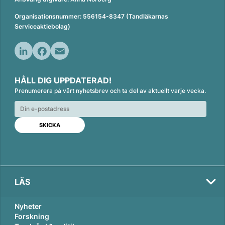
Organisationsnummer: 556154-8347 (Tandläkarnas
Serviceaktiebolag)
L
F
E
i
a
m
HÅLL DIG UPPDATERAD!
n
c
a
Prenumerera på vårt nyhetsbrev och ta del av aktuellt varje vecka.
k
e
i
e
b
l
d
o
I
o
n
k
LÄS
Nyheter
Forskning