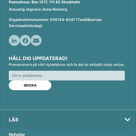
Postadress: Box 1217, 111 82 Stockholm
Ansvarig utgivare: Anna Norberg
Organisationsnummer: 556154-8347 (Tandläkarnas
Serviceaktiebolag)
L
F
E
i
a
m
HÅLL DIG UPPDATERAD!
n
c
a
Prenumerera på vårt nyhetsbrev och ta del av aktuellt varje vecka.
k
e
i
e
b
l
d
o
I
o
n
k
LÄS
Nyheter