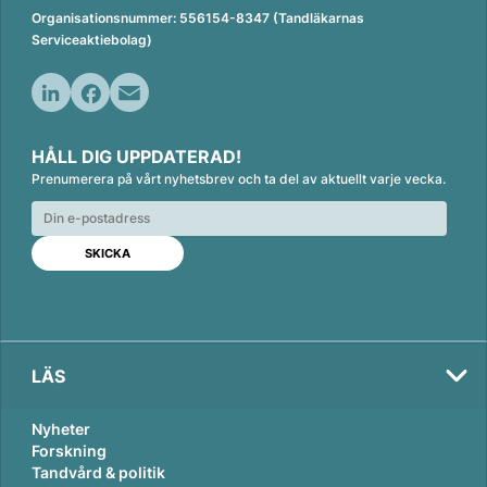
Organisationsnummer: 556154-8347 (Tandläkarnas
Serviceaktiebolag)
L
F
E
i
a
m
HÅLL DIG UPPDATERAD!
n
c
a
Prenumerera på vårt nyhetsbrev och ta del av aktuellt varje vecka.
k
e
i
e
b
l
d
o
I
o
n
k
LÄS
Nyheter
Forskning
Tandvård & politik