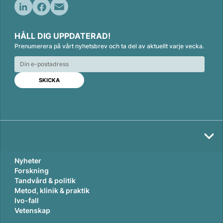
L
F
E
i
a
m
HÅLL DIG UPPDATERAD!
n
c
a
Prenumerera på vårt nyhetsbrev och ta del av aktuellt varje vecka.
k
e
i
e
b
l
d
o
I
o
n
k
Nyheter
Forskning
Tandvård & politik
Metod, klinik & praktik
Ivo-fall
Vetenskap