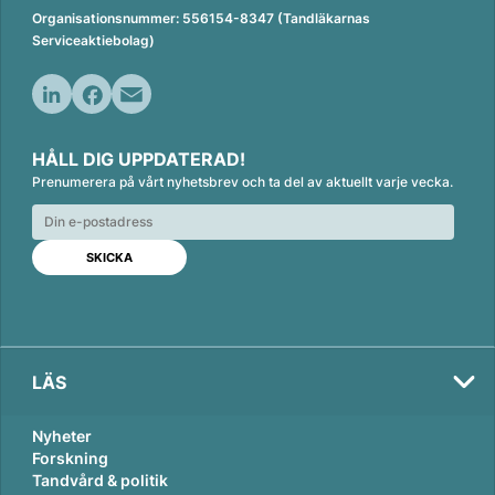
Organisationsnummer: 556154-8347 (Tandläkarnas
Serviceaktiebolag)
L
F
E
i
a
m
HÅLL DIG UPPDATERAD!
n
c
a
Prenumerera på vårt nyhetsbrev och ta del av aktuellt varje vecka.
k
e
i
e
b
l
d
o
I
o
n
k
LÄS
Nyheter
Forskning
Tandvård & politik