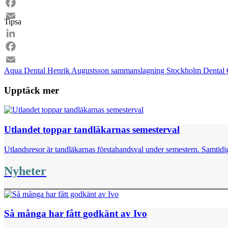
LinkedIn
Facebook
Tipsa
Email
LinkedIn
Facebook
Aqua Dental
Henrik Augustsson
sammanslagning
Stockholm Dental
Email
Upptäck mer
Utlandet toppar tandläkarnas semesterval
Utlandsresor är tandläkarnas förstahandsval under semestern. Samtidig
Nyheter
Så många har fått godkänt av Ivo