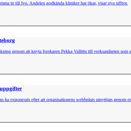
omma in till Ivo. Andelen godkända kliniker har ökat, visar nya siffror.
öteborg
skning genom att knyta forskaren Pekka Vallittu till verksamheten som g
nuppgifter
 ha exponerats efter att organisationens webbplats utnyttjats genom en 