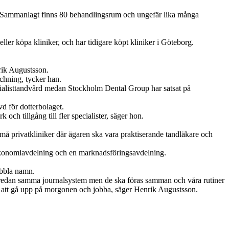
um. Sammanlagt finns 80 behandlingsrum och ungefär lika många
ller köpa kliniker, och har tidigare köpt kliniker i Göteborg.
nrik Augustsson.
chning, tycker han.
cialisttandvård medan Stockholm Dental Group har satsat på
d för dotterbolaget.
k och tillgång till fler specialister, säger hon.
må privatkliniker där ägaren ska vara praktiserande tandläkare och
n ekonomiavdelning och en marknadsföringsavdelning.
ubbla namn.
 har redan samma journalsystem men de ska föras samman och våra rutiner
igt att gå upp på morgonen och jobba, säger Henrik Augustsson.