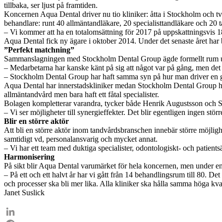
tillbaka, ser ljust på framtiden.
Koncernen Aqua Dental driver nu tio kliniker: åtta i Stockholm och 
behandlare: runt 40 allmäntandläkare, 20 specialisttandläkare och 20 t
– Vi kommer att ha en totalomsättning för 2017 på uppskattningsvis 1
Aqua Dental fick ny ägare i oktober 2014. Under det senaste året har bo
”Perfekt matchning”
Sammanslagningen med Stockholm Dental Group ägde formellt rum u
– Medarbetarna har kanske känt på sig att något var på gång, men det 
– Stockholm Dental Group har haft samma syn på hur man driver en go
Aqua Dental har innerstadskliniker medan Stockholm Dental Group har
allmäntandvård men bara haft ett fåtal specialister.
Bolagen kompletterar varandra, tycker både Henrik Augustsson och St
– Vi ser möjligheter till synergieffekter. Det blir egentligen ingen större
Blir en större aktör
Att bli en större aktör inom tandvårdsbranschen innebär större möjlig
samtidigt vd, personalansvarig och mycket annat.
– Vi har ett team med duktiga specialister, odontologiskt- och patie
Harmonisering
På sikt blir Aqua Dental varumärket för hela koncernen, men under 
– På ett och ett halvt år har vi gått från 14 behandlingsrum till 80. 
och processer ska bli mer lika. Alla kliniker ska hålla samma höga kv
Janet Suslick