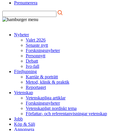
Prenumerera
Nyheter
Valet 2026
Senaste nytt
Forskningsnyheter
Personnytt
Debatt
Ivo-fall
Fördjupning
Karriär & porträtt
Metod, klinik & praktik
Reportaget
Vetenskap
Vetenskapliga artiklar
Forskningsnyheter
Vetenskapligt nordiskt tema
Författar- och referentanvisningar vetenskap
Jobb
Köp & Sälj
Annonsera