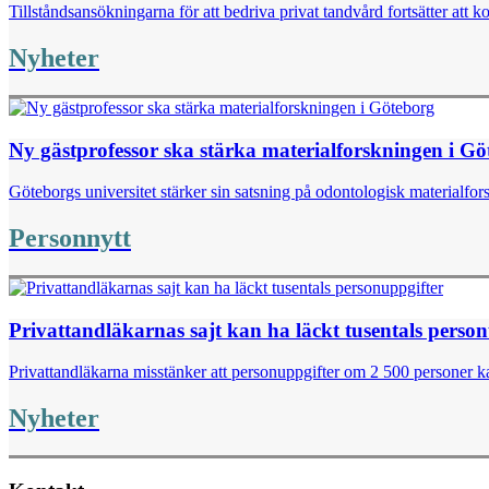
Tillståndsansökningarna för att bedriva privat tandvård fortsätter att k
Nyheter
Ny gästprofessor ska stärka materialforskningen i G
Göteborgs universitet stärker sin satsning på odontologisk materialfor
Personnytt
Privattandläkarnas sajt kan ha läckt tusentals perso
Privattandläkarna misstänker att personuppgifter om 2 500 personer kan
Nyheter