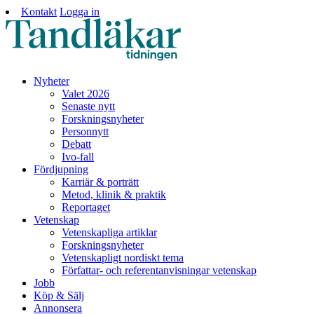
Kontakt
Logga in
Nyheter
Valet 2026
Senaste nytt
Forskningsnyheter
Personnytt
Debatt
Ivo-fall
Fördjupning
Karriär & porträtt
Metod, klinik & praktik
Reportaget
Vetenskap
Vetenskapliga artiklar
Forskningsnyheter
Vetenskapligt nordiskt tema
Författar- och referentanvisningar vetenskap
Jobb
Köp & Sälj
Annonsera