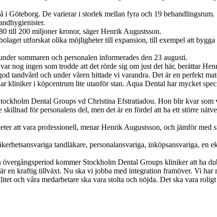
två i Göteborg. De varierar i storlek mellan fyra och 19 behandlingsr
andhygienister.
80 till 200 miljoner kronor, säger Henrik Augustsson.
laget utforskat olika möjligheter till expansion, till exempel att bygga e
nder sommaren och personalen informerades den 23 augusti.
var nog ingen som trodde att det rörde sig om just det här, berättar He
d tandvård och under våren hittade vi varandra. Det är en perfekt mat
 kliniker i köpcentrum lite utanför stan. Aqua Dental har mycket spe
ockholm Dental Groups vd Christina Efstratiadou. Hon blir kvar som v
 skillnad för personalens del, men det är en fördel att ha ett större nätver
heter att vara professionell, menar Henrik Augustsson, och jämför med s
ntsäkerhetsansvariga tandläkare, personalansvariga, inköpsansvariga, e
en övergångsperiod kommer Stockholm Dental Groups kliniker att ha d
Det är en kraftig tillväxt. Nu ska vi jobba med integration framöver. Vi
alitet och våra medarbetare ska vara stolta och nöjda. Det ska vara rol