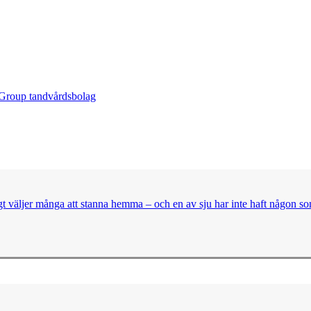
 Group
tandvårdsbolag
t väljer många att stanna hemma – och en av sju har inte haft någon so