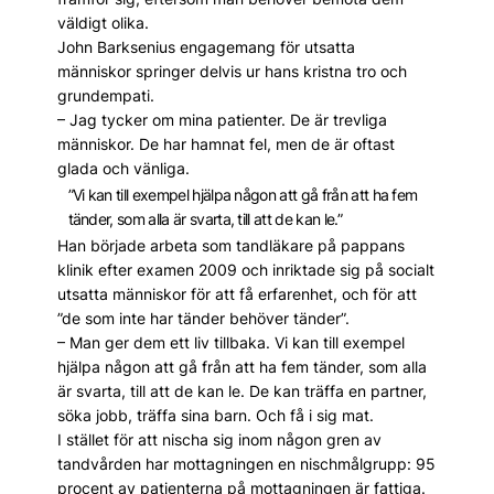
väldigt olika.
John Barksenius engagemang för utsatta
människor ­springer delvis ur hans kristna tro och
grundempati.
– Jag tycker om mina patienter. De är trevliga
människor. De har hamnat fel, men de är ­oftast
glada och vänliga.
”Vi kan till exempel hjälpa någon att gå från att ha fem
tänder, som alla är svarta, till att de kan le.”
Han började arbeta som tandläkare på pappans
klinik ­efter examen 2009 och inriktade sig på socialt
utsatta människor för att få erfarenhet, och för att
”de som inte har tänder behöver tänder”.
– Man ger dem ett liv tillbaka. Vi kan till exempel
hjälpa någon att gå från att ha fem tänder, som alla
är svarta, till att de kan le. De kan träffa en partner,
söka jobb, träffa sina barn. Och få i sig mat.
I stället för att nischa sig inom någon gren av
tandvården har mottagningen en nischmålgrupp: 95
procent av patienterna på mottagningen är fattiga.