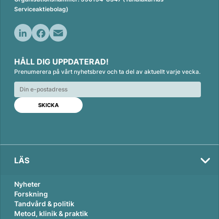
Serviceaktiebolag)
L
F
E
i
a
m
HÅLL DIG UPPDATERAD!
n
c
a
Prenumerera på vårt nyhetsbrev och ta del av aktuellt varje vecka.
k
e
i
e
b
l
d
o
I
o
n
k
LÄS
Nyheter
Forskning
Tandvård & politik
Metod, klinik & praktik