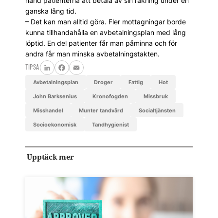
hand patienterna att betala av sin räkning under en
ganska lång tid.
– Det kan man alltid göra. Fler mottagningar borde
kunna tillhandahålla en avbetalningsplan med lång
löptid. En del patienter får man påminna och för
andra får man minska avbetalningstakten.
TIPSA
LinkedIn
Facebook
Email
avbetalningsplan
droger
fattig
hot
John Barksenius
kronofogden
missbruk
misshandel
Munter tandvård
socialtjänsten
socioekonomisk
tandhygienist
Upptäck mer