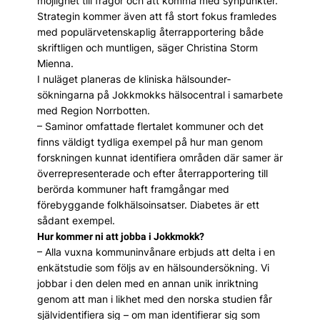
möjlighet till frågor och att komma med synpunkter.
Strategin kommer även att få stort fokus framledes
med populär­veten­skaplig återrapportering både
skriftligen och muntligen, säger Christina Storm
Mienna.
I nuläget planeras de kliniska hälso­under­
sökningarna på Jokkmokks hälsocentral i sam­arbete
med Region Norrbotten.
– Saminor omfattade flertalet kommuner och det
finns väldigt tydliga exempel på hur man genom
forskningen kunnat identifiera områden där samer är
överrepresenterade och efter återrapportering till
berörda kommuner haft framgångar med
förebyggande folkhälsoinsatser. Dia­betes är ett
sådant exempel.
Hur kommer ni att jobba i Jokkmokk?
– Alla vuxna kommuninvånare erbjuds att delta i en
enkätstudie som följs av en hälso­under­sökning. Vi
jobbar i den delen med en annan unik inriktning
genom att man i likhet med den norska studien får
självidentifiera sig – om man identifierar sig som