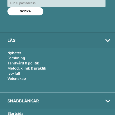
e
b
l
d
o
I
o
n
k
LÄS
Nyheter
Forskning
Tandvård & politik
Metod, klinik & praktik
Ivo-fall
Vetenskap
SNABBLÄNKAR
Startsida