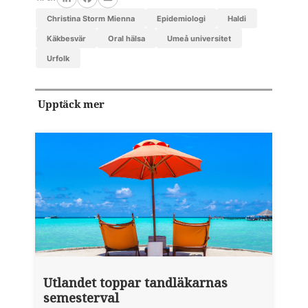
LinkedIn
Facebook
Email
Christina Storm Mienna
epidemiologi
Haldi
käkbesvär
oral hälsa
Umeå universitet
urfolk
Upptäck mer
Utlandet toppar tandläkarnas
semesterval