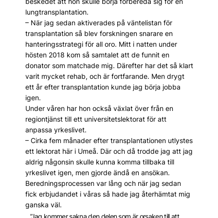
beskedet att hon skulle börja förbereda sig för en
lungtransplantation.
– När jag sedan aktiverades på väntelistan för
transplantation så blev forskningen snarare en
hanteringsstrategi för all oro. Mitt i natten under
hösten 2018 kom så samtalet att de funnit en
donator som matchade mig. Därefter har det så klart
varit mycket rehab, och är fortfarande. Men drygt
ett år efter transplantation kunde jag börja jobba
igen.
Under våren har hon också växlat över från en
regiontjänst till ett universitetslektorat för att
anpassa yrkeslivet.
– Cirka fem månader efter transplantationen utlystes
ett lektorat här i Umeå. Där och då trodde jag att jag
aldrig någonsin skulle kunna komma tillbaka till
yrkeslivet igen, men gjorde ändå en ansökan.
Beredningsprocessen var lång och när jag sedan
fick erbjudandet i våras så hade jag återhämtat mig
ganska väl.
”Jag kommer sakna den delen som är orsaken till att