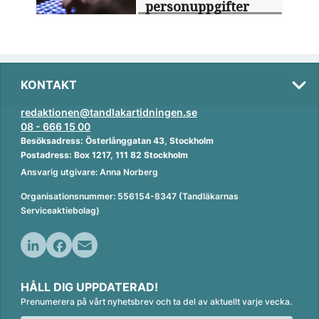
personuppgifter
KONTAKT
redaktionen@tandlakartidningen.se
08 - 666 15 00
Besöksadress: Österlånggatan 43, Stockholm
Postadress: Box 1217, 111 82 Stockholm
Ansvarig utgivare: Anna Norberg
Organisationsnummer: 556154-8347 (Tandläkarnas
Serviceaktiebolag)
L
F
E
i
a
m
HÅLL DIG UPPDATERAD!
n
c
a
Prenumerera på vårt nyhetsbrev och ta del av aktuellt varje vecka.
k
e
i