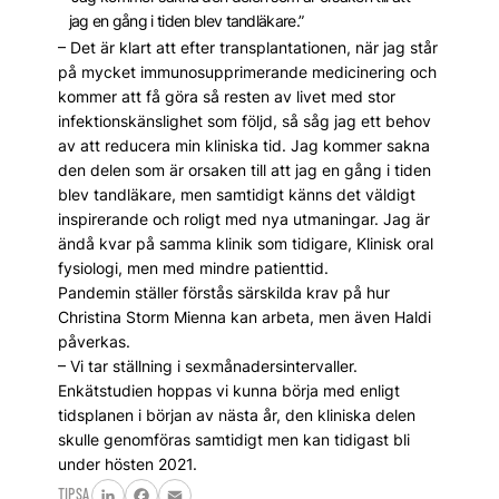
jag en gång i tiden blev tandläkare.”
– Det är klart att efter transplantationen, när jag står
på mycket immunosupprimerande medi­cine­ring och
kommer att få göra så resten av livet med stor
infektionskänslighet som följd, så såg jag ett behov
av att reducera min kliniska tid. Jag kommer sakna
den delen som är orsaken till att jag en gång i tiden
blev tandläkare, men samtidigt känns det väldigt
inspirerande och roligt med nya utmaningar. Jag är
ändå kvar på samma klinik som tidigare, Klinisk oral
fysiologi, men med mindre patienttid.
Pandemin ställer förstås särskilda krav på hur
Christina Storm Mienna kan arbeta, men även Haldi
påverkas.
– Vi tar ställning i sexmånadersintervaller.
Enkätstudien hoppas vi kunna börja med enligt
tidsplanen i början av nästa år, den kliniska delen
skulle genomföras samtidigt men kan tidigast bli
under hösten 2021.
TIPSA