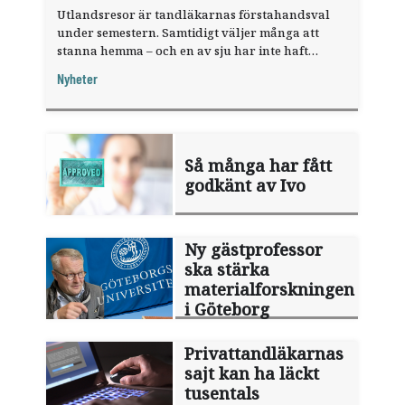
Utlandsresor är tandläkarnas förstahandsval
under semestern. Samtidigt väljer många att
stanna hemma – och en av sju har inte haft
någon sommarledighet alls, enligt "månadens
Nyheter
fråga".
Så många har fått
godkänt av Ivo
Ny gästprofessor
ska stärka
materialforskningen
i Göteborg
Privattandläkarnas
sajt kan ha läckt
tusentals