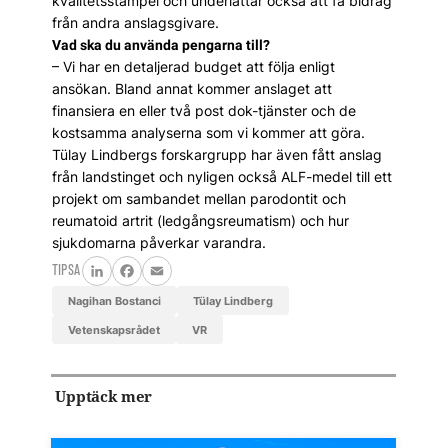
kvalitetsstämpel och underlättar också att få bidrag
från andra anslagsgivare.
Vad ska du använda pengarna till?
– Vi har en detaljerad budget att följa enligt
ansökan. Bland annat kommer anslaget att
finansiera en eller två post dok-tjänster och de
kostsamma analyserna som vi kommer att göra.
Tülay Lindbergs forskargrupp har även fått anslag
från landstinget och nyligen också ALF-medel till ett
projekt om sambandet mellan parodontit och
reumatoid artrit (ledgångsreumatism) och hur
sjukdomarna påverkar varandra.
TIPSA
LinkedIn
Facebook
Email
Nagihan Bostanci
Tülay Lindberg
Vetenskapsrådet
VR
Upptäck mer