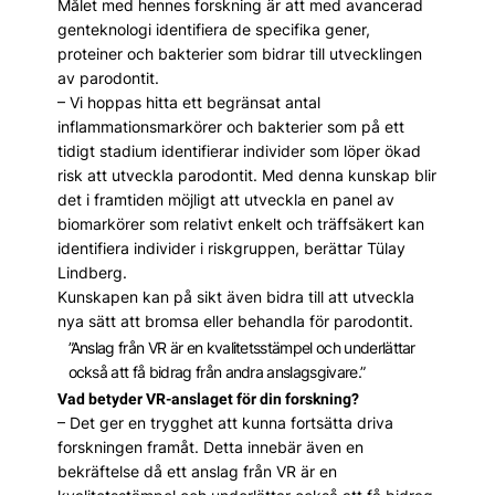
Målet med hennes forskning är att med avancerad
genteknologi identifiera de specifika gener,
proteiner och bakterier som bidrar till utvecklingen
av parodontit.
– Vi hoppas hitta ett begränsat antal
inflammationsmarkörer och bakterier som på ett
tidigt stadium identifierar individer som löper ökad
risk att utveckla parodontit. Med denna kunskap blir
det i framtiden möjligt att utveckla en panel av
biomarkörer som relativt enkelt och träffsäkert kan
identifiera individer i riskgruppen, berättar Tülay
Lindberg.
Kunskapen kan på sikt även bidra till att utveckla
nya sätt att bromsa eller behandla för parodontit.
”Anslag från VR är en kvalitetsstämpel och underlättar
också att få bidrag från andra anslagsgivare.”
Vad betyder VR-anslaget för din forskning?
– Det ger en trygghet att kunna fortsätta driva
forskningen framåt. Detta innebär även en
bekräftelse då ett anslag från VR är en