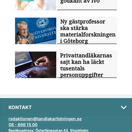
godkänt av Ivo
Ny gästprofessor
ska stärka
materialforskningen
i Göteborg
Privattandläkarnas
sajt kan ha läckt
tusentals
personuppgifter
KONTAKT
redaktionen@tandlakartidningen.se
08 - 666 15 00
Besöksadress: Österlånggatan 43, Stockholm