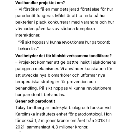
Vad handlar projektet om?
– Vi försöker få en mer detaljerad förståelse för hur
parodontit fungerar. Målet är att ta reda på hur
bakterier i plack konkurrerar med varandra och hur
vävnaden påverkas av sådana komplexa
interaktioner.
”På sikt hoppas vi kunna revolutionera hur parodontit
behandlas.”
Vad betyder det för kliniskt verksamma tandläkare?
– Projektet kommer att ge bättre insikt i sjukdomens
patogena mekanismer. Vi använder kunskapen för
att utveckla nya biomarkörer och utformar nya
terapeutiska strategier för prevention och
behandling. På sikt hoppas vi kunna revolutionera
hur parodontit behandlas.
Gener och parodontit
Tülay Lindberg är molekylärbiolog och forskar vid
Karolinska institutets enhet för parodontologi. Hon
får också 1,2 miljoner kronor om året från 2018 till
2021, sammanlagt 4,8 miljoner kronor.