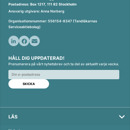
Postadress: Box 1217, 111 82 Stockholm
Ansvarig utgivare: Anna Norberg
Organisationsnummer: 556154-8347 (Tandläkarnas
Serviceaktiebolag)
L
F
E
i
a
m
HÅLL DIG UPPDATERAD!
n
c
a
Prenumerera på vårt nyhetsbrev och ta del av aktuellt varje vecka.
k
e
i
e
b
l
d
o
I
o
n
k
LÄS