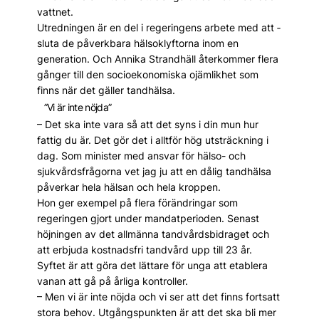
vattnet.
Utredningen är en del i regeringens arbete med att ­
sluta de påverkbara hälsoklyftorna inom en
generation. Och Annika Strandhäll återkommer flera
gånger till den socioekonomiska ojämlikhet som
finns när det gäller tandhälsa.
”Vi är inte nöjda”
– Det ska inte vara så att det syns i din mun hur
fattig du är. Det gör det i alltför hög utsträckning i
dag. Som minister med ansvar för hälso- och
sjukvårdsfrågorna vet jag ju att en dålig tandhälsa
påverkar hela hälsan och hela kroppen.
Hon ger exempel på flera förändringar som
regeringen gjort under mandatperioden. ­Senast
höjningen av det allmänna tandvårdsbidraget och
att erbjuda kostnadsfri tandvård upp till 23 år.
Syftet är att göra det lättare för unga att etablera
vanan att gå på årliga kontroller.
– Men vi är inte nöjda och vi ser att det finns fortsatt
stora behov. Utgångspunkten är att det ska bli mer