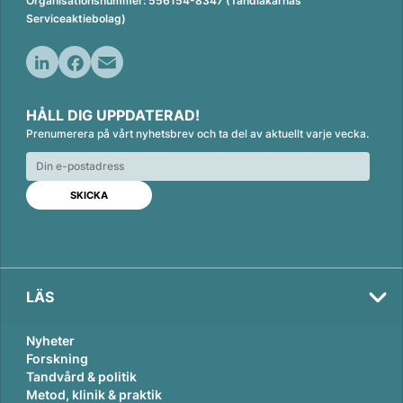
Organisationsnummer: 556154-8347 (Tandläkarnas
Serviceaktiebolag)
L
F
E
i
a
m
HÅLL DIG UPPDATERAD!
n
c
a
Prenumerera på vårt nyhetsbrev och ta del av aktuellt varje vecka.
k
e
i
e
b
l
d
o
I
o
n
k
LÄS
Nyheter
Forskning
Tandvård & politik
Metod, klinik & praktik