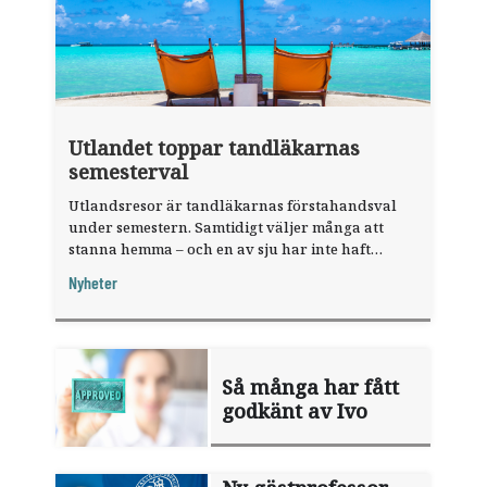
Utlandet toppar tandläkarnas
semesterval
Utlandsresor är tandläkarnas förstahandsval
under semestern. Samtidigt väljer många att
stanna hemma – och en av sju har inte haft
någon sommarledighet alls, enligt "månadens
Nyheter
fråga".
Så många har fått
godkänt av Ivo