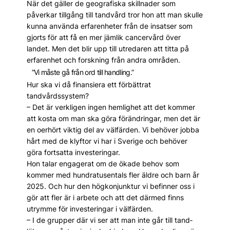
När det gäller de geografiska skillnader som
påverkar tillgång till tandvård tror hon att man skulle
kunna använda erfarenheter från de insatser som
gjorts för att få en mer jämlik cancervård över
landet. Men det blir upp till utredaren att titta på
erfarenhet och forskning från andra områden.
”Vi måste gå från ord till handling.”
Hur ska vi då finansiera ett förbättrat
tandvårdssystem?
– Det är verkligen ingen hemlighet att det kommer
att kosta om man ska göra förändringar, men det är
en oerhört viktig del av välfärden. Vi behöver jobba
hårt med de klyftor vi har i Sverige och behöver
göra fortsatta investeringar.
Hon talar engagerat om de ökade behov som
kommer med hundratusentals fler äldre och barn år
2025. Och hur den högkonjunktur vi befinner oss i
gör att fler är i arbete och att det därmed finns
utrymme för investeringar i välfärden.
– I de grupper där vi ser att man inte går till tand­