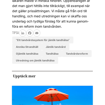
läkaren måste vi minska hindren. Uppen­barligen är
det man gjort hittills inte tillräckligt, till exempel när
det gäller prissättningen. Vi måste gå från ord till
handling, och med utredningen kan vi skaffa oss
underlag och tydliga förslag för att kunna genom­
föra en reform inom tandvården.
TIPSA
LinkedIn
Facebook
Email
”Ett tandvårdssystem för jämlik tandhälsa”
Annika Strandhäll
jämlik tandvård
ojämlik tandhälsa
tandhälsa
Tandvårdsreform
Utredning om jämlik tandhälsa
Upptäck mer