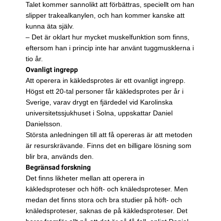
Talet kommer sannolikt att förbättras, speciellt om han
slipper trakealkanylen, och han kommer kanske att
kunna äta själv.
– Det är oklart hur mycket muskelfunktion som finns,
eftersom han i princip inte har använt tuggmusklerna i
tio år.
Ovanligt ingrepp
Att operera in käkledsprotes är ett ovanligt ingrepp.
Högst ett 20-tal personer får käkledsprotes per år i
Sverige, varav drygt en fjärdedel vid Karolinska
universitetssjukhuset i Solna, uppskattar Daniel
Danielsson.
Största anledningen till att få opereras är att metoden
är resurskrävande. Finns det en billigare lösning som
blir bra, används den.
Begränsad forskning
Det finns likheter mellan att operera in
käkledsproteser och höft- och knäledsproteser. Men
medan det finns stora och bra studier på höft- och
knäledsproteser, saknas de på käkledsproteser. Det