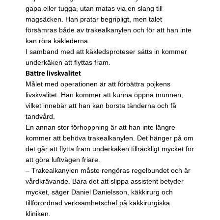
gapa eller tugga, utan matas via en slang till
magsäcken. Han pratar begripligt, men talet
försämras både av trakealkanylen och för att han inte
kan röra käklederna.
I samband med att käkledsproteser sätts in kommer
underkäken att flyttas fram.
Bättre livskvalitet
Målet med operationen är att förbättra pojkens
livskvalitet. Han kommer att kunna öppna munnen,
vilket innebär att han kan borsta tänderna och få
tandvård.
En annan stor förhoppning är att han inte längre
kommer att behöva trakealkanylen. Det hänger på om
det går att flytta fram underkäken tillräckligt mycket för
att göra luftvägen friare.
– Trakealkanylen måste rengöras regelbundet och är
vårdkrävande. Bara det att slippa assistent betyder
mycket, säger Daniel Danielsson, käkkirurg och
tillförordnad verksamhetschef på käkkirurgiska
kliniken.