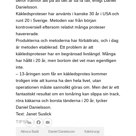
beror framför allt på att det är så få fall, enligt Daniel
Danielsson.
Käkledsproteser har använts i kanske 30 år i USA och
runt 20 i Sverige. Metoden var från början
kontroversiell eftersom relativt många proteser
havererade.
Produkterna och metoderna har förbättrats, och i dag
är metoden etablerad. Ett problem är att
käkledsproteser har en begränsad livslängd. Många
har hållit i 20 år, men bortom det vet man egentligen
inte.
– 13-åringen som får en käkledsprotes kommer
troligen inte att kunna ha den hela livet, utan
operationen måste sannolikt göras om. Men det är ett
fantastiskt resultat om en tonåring kan slippa sin track,
röra käkarna och borsta tänderna i 20 år, tycker
Daniel Danielsson.
Text: Janet Suslick
TIPSA
LinkedIn
Facebook
Email
Alireza Badii
Daniel Danielsson
käkkirurgi