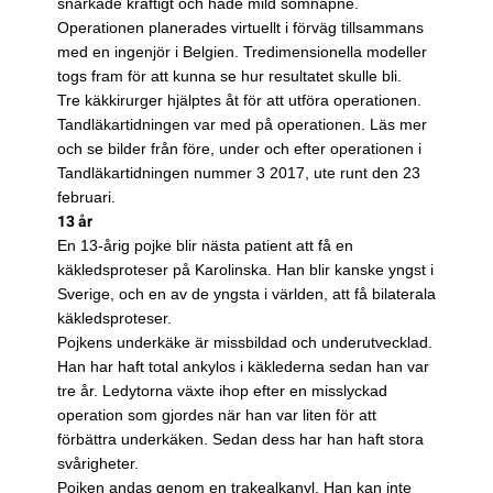
snarkade kraftigt och hade mild sömnapné.
Operationen planerades virtuellt i förväg tillsammans
med en ingenjör i Belgien. Tredimensionella modeller
togs fram för att kunna se hur resultatet skulle bli.
Tre käkkirurger hjälptes åt för att utföra operationen.
Tandläkartidningen var med på operationen. Läs mer
och se bilder från före, under och efter operationen i
Tandläkartidningen nummer 3 2017, ute runt den 23
februari.
13 år
En 13-årig pojke blir nästa patient att få en
käkledsproteser på Karolinska. Han blir kanske yngst i
Sverige, och en av de yngsta i världen, att få bilaterala
käkledsproteser.
Pojkens underkäke är missbildad och underutvecklad.
Han har haft total ankylos i käklederna sedan han var
tre år. Ledytorna växte ihop efter en misslyckad
operation som gjordes när han var liten för att
förbättra underkäken. Sedan dess har han haft stora
svårigheter.
Pojken andas genom en trakealkanyl. Han kan inte