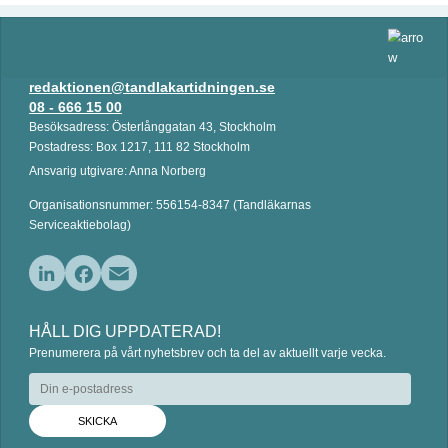
redaktionen@tandlakartidningen.se
08 - 666 15 00
Besöksadress: Österlånggatan 43, Stockholm
Postadress: Box 1217, 111 82 Stockholm
Ansvarig utgivare: Anna Norberg
Organisationsnummer: 556154-8347 (Tandläkarnas
Serviceaktiebolag)
L
F
E
i
a
m
HÅLL DIG UPPDATERAD!
n
c
a
Prenumerera på vårt nyhetsbrev och ta del av aktuellt varje vecka.
k
e
i
e
b
l
d
o
I
o
n
k