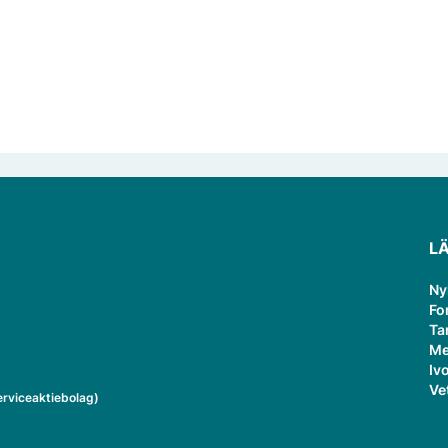
L
Ny
Fo
Ta
Me
Ivo
Ve
rviceaktiebolag)