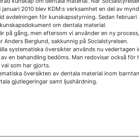
erad kunskap om dentala material. När Socialstyrelse
 januari 2010 blev KDM:s verksamhet en del av myn
d avdelningen för kunskapsstyrning. Sedan februar
a kunskapsdokument om dentala material.
r är på gång, men eftersom vi använder en ny process
rar Anders Berglund, sakkunnig på Socialstyrelsen.
lla systematiska översikter används nu vedertagen in
 av en behandling bedöms. Man redovisar också för 
a val som har gjorts.
matiska översikten av dentala material inom barnta
la gjutlegeringar samt ljushärdning.