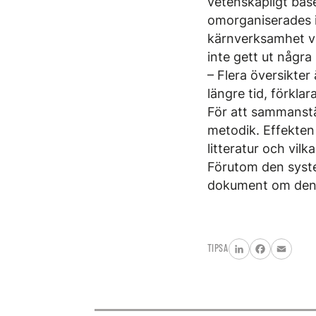
vetenskapligt bas
omorganiserades i
kärnverksamhet vi
inte gett ut någr
– Flera översikte
längre tid, förkla
För att sammanstä
metodik. Effekten
litteratur och vilk
Förutom den syste
dokument om denta
TIPSA
LinkedIn
Facebook
Email