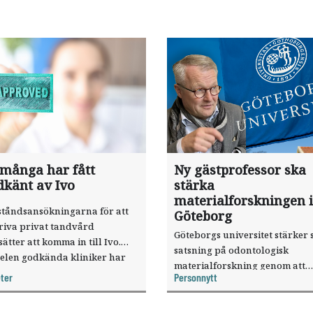
 många har fått
Ny gästprofessor ska
dkänt av Ivo
stärka
materialforskningen i
ståndsansökningarna för att
Göteborg
riva privat tandvård
Göteborgs universitet stärker 
sätter att komma in till Ivo.
satsning på odontologisk
elen godkända kliniker har
materialforskning genom att
, visar nya siffror.
ter
Personnytt
knyta forskaren Pekka Vallittu 
verksamheten som gästprofess