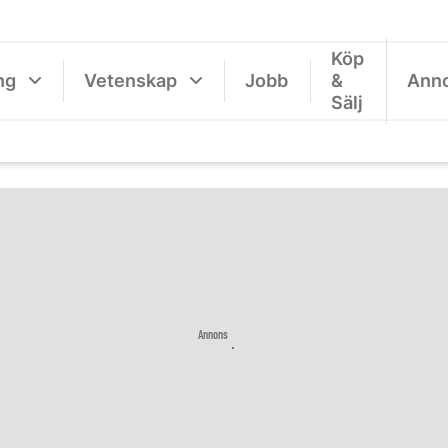
Köp
ng
Vetenskap
Jobb
&
Ann
Sälj
Annons