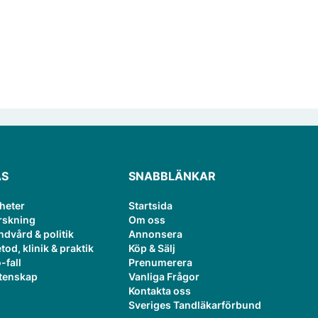
ÄS
SNABBLÄNKAR
heter
Startsida
rskning
Om oss
ndvård & politik
Annonsera
tod, klinik & praktik
Köp & Sälj
-fall
Prenumerera
tenskap
Vanliga Frågor
Kontakta oss
Sveriges Tandläkarförbund