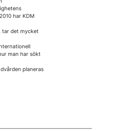
n
dighetens
i 2010 har KDM
, tar det mycket
ternationell
hur man har sökt
ndvården planeras