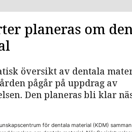
ter planeras om den
al
tisk översikt av dentala mate
ården pågår på uppdrag av
elsen. Den planeras bli klar näs
Kunskapscentrum för dentala material (KDM) sammans