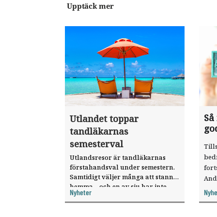
Upptäck mer
Så
Utlandet toppar
go
tandläkarnas
semesterval
Till
bed
Utlandsresor är tandläkarnas
förstahandsval under semestern.
fort
Samtidigt väljer många att stanna
And
hemma – och en av sju har inte
ökat
Nyheter
Nyhe
haft någon sommarledighet alls,
enligt "månadens fråga".