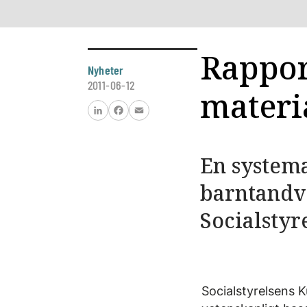
Rappor
Nyheter
2011-06-12
materi
LinkedIn
Facebook
Email
En systema
barntandv
Socialstyr
Socialstyrelsens 