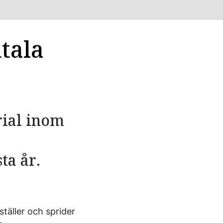
tala
rial inom
ta år.
täller och sprider