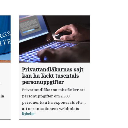
Privattandläkarnas sajt
kan ha läckt tusentals
personuppgifter
Privattandläkarna misstänker att
sin
personuppgifter om 2 500
personer kan ha exponerats efter
att organisationens webbplats
Nyheter
till
utnyttjats genom en sårbarhet i ett
or.
publiceringsverktyg.