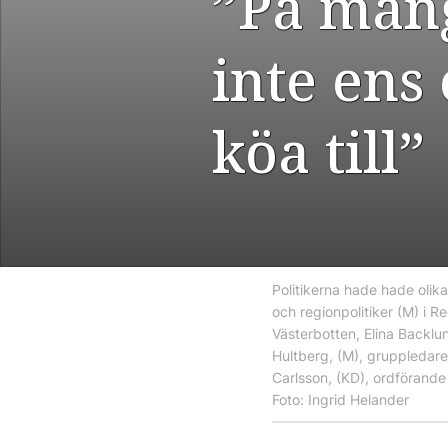
”På mång
inte ens
köa till”
Politikerna hade hade olika
och regionpolitiker (M) i 
Västerbotten, Elina Backlu
Hultberg, (M), gruppledare 
Carlsson, (KD), ordförande 
Foto: Ingrid Helander