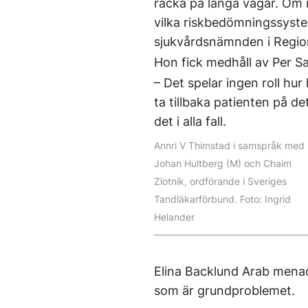
räcka på långa vägar. Om in
vilka riskbedömningssystem
sjukvårdsnämnden i Regio
Hon fick medhåll av Per Sa
– Det spelar ingen roll hu
ta tillbaka patienten på de
det i alla fall.
Annri V Thimstad i samspråk med
Johan Hultberg (M) och Chaim
Zlotnik, ordförande i Sveriges
Tandläkarförbund. Foto: Ingrid
Helander
Elina Backlund Arab menad
som är grundproblemet.