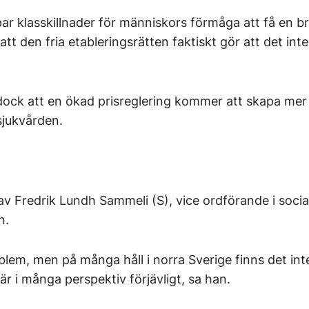
r klasskillnader för människors förmåga att få en br
tt den fria etableringsrätten faktiskt gör att det int
ock att en ökad prisreglering kommer att skapa mer
sjukvården.
v Fredrik Lundh Sammeli (S), vice ordförande i socia
n.
roblem, men på många håll i norra Sverige finns det int
 är i många perspektiv förjävligt, sa han.