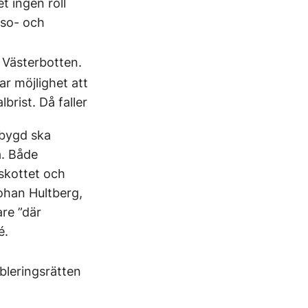
t ingen roll
lso- och
 Västerbotten.
ar möjlighet att
brist. Då faller
sbygd ska
å. Både
tskottet och
ohan Hultberg,
are ”där
é.
bleringsrätten