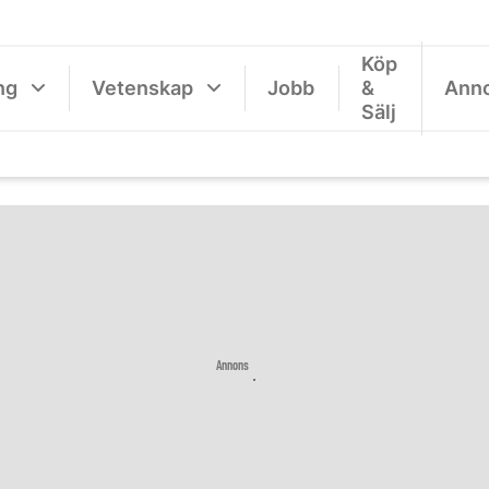
Köp
ng
Vetenskap
Jobb
&
Ann
Sälj
Annons