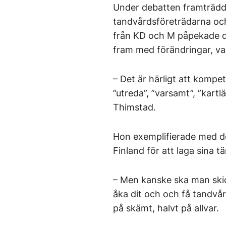
Under debatten framträdde 
tandvårdsföreträdarna och
från KD och M påpekade de
fram med förändringar, v
– Det är härligt att kompe
”utreda”, ”varsamt”, ”kart
Thimstad.
Hon exemplifierade med det
Finland för att laga sina t
– Men kanske ska man skick
åka dit och och få tandvård
på skämt, halvt på allvar.