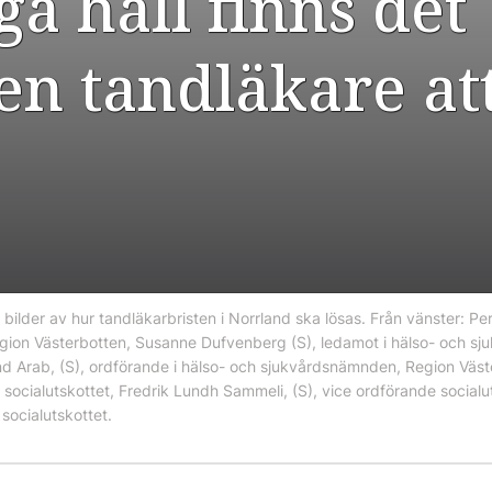
a håll finns det
 en tandläkare at
 bilder av hur tandläkarbristen i Norrland ska lösas. Från vänster: P
Region Västerbotten, Susanne Dufvenberg (S), ledamot i hälso- och 
nd Arab, (S), ordförande i hälso- och sjukvårdsnämnden, Region Väst
socialutskottet, Fredrik Lundh Sammeli, (S), vice ordförande socialut
socialutskottet.