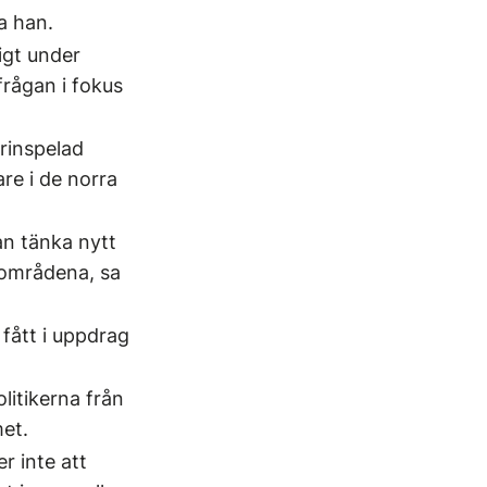
a han.
igt under
rågan i fokus
örinspelad
re i de norra
an tänka nytt
e områdena, sa
fått i uppdrag
litikerna från
et.
r inte att