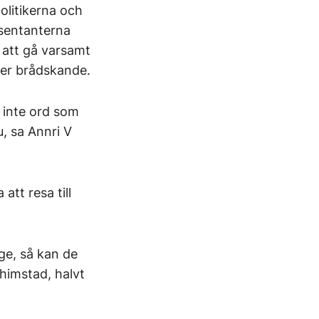
olitikerna och
esentanterna
 att gå varsamt
mer brådskande.
r inte ord som
u, sa Annri V
att resa till
ge, så kan de
Thimstad, halvt