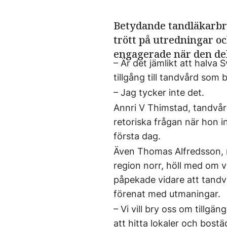
Betydande tandläkarbri
trött på utredningar o
engagerade när den de
– Är det jämlikt att halva
tillgång till tandvård som 
– Jag tycker inte det.
Annri V Thimstad, tandvår
retoriska frågan när hon 
första dag.
Även Thomas Alfredsson, r
region norr, höll med om v
påpekade vidare att tandvår
förenat med utmaningar.
– Vi vill bry oss om tillg
att hitta lokaler och bost