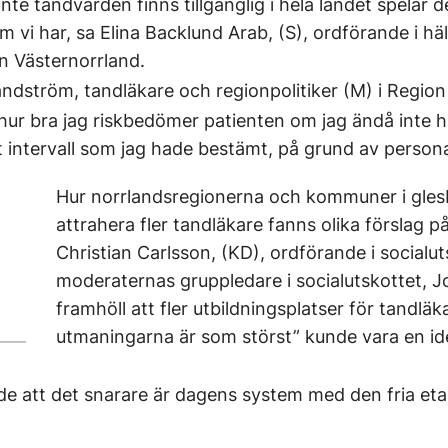
te tandvården finns tillgänglig i hela landet spelar de
 vi har, sa Elina Backlund Arab, (S), ordförande i hä
n Västernorrland.
ndström, tandläkare och regionpolitiker (M) i Region
r hur bra jag riskbedömer patienten om jag ändå inte h
t intervall som jag hade bestämt, på grund av personal
Hur norrlandsregionerna och kommuner i gle
attrahera fler tandläkare fanns olika förslag p
Christian Carlsson, (KD), ordförande i socialu
moderaternas gruppledare i socialutskottet, J
framhöll att fler utbildningsplatser för tandläk
utmaningarna är som störst” kunde vara en id
e att det snarare är dagens system med den fria eta