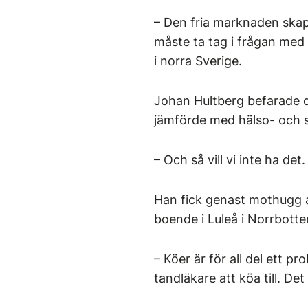
– Den fria marknaden skapa
måste ta tag i frågan med a
i norra Sverige.
Johan Hultberg befarade d
jämförde med hälso- och 
– Och så vill vi inte ha det.
Han fick genast mothugg a
boende i Luleå i Norrbotte
– Köer är för all del ett p
tandläkare att köa till. Det