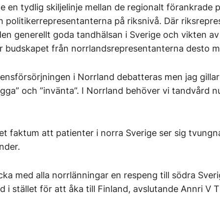
en tydlig skiljelinje mellan de regionalt förankrade p
 politikerrepresentanterna på riksnivå. Där riksrepr
n generellt goda tandhälsan i Sverige och vikten av
ar budskapet från norrlandsrepresentanterna desto 
tensförsörjningen i Norrland debatteras men jag gilla
lägga” och ”invänta”. I Norrland behöver vi tandvård n
 faktum att patienter i norra Sverige ser sig tvungna 
änder.
a med alla norrlänningar en respeng till södra Sveri
 i stället för att åka till Finland, avslutande Annri V 