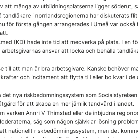
 att många av utbildningsplatserna ligger söderut, s
tandläkare i norrlandsregionerna har diskuterats flit
u för första gången arrangerades i Umeå var också f
att.
med (KD) hade inte tid att medverka på plats. I en f
 arbetsgivarnas ansvar att locka och behålla tandläka
e till att man är bra arbetsgivare. Kanske behöver m
krafter och incitament att flytta till eller bo kvar i d
så det nya riskbedömningssystem som Socialstyrelsen 
åtgärd för att skapa en mer jämlik tandvård i landet.
om varken Annri V Thimstad eller de inbjudna regionpo
deraterna, såg som någon självklar lösning problem
r ett nationellt riskbedömningssystem, men det komme