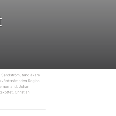
t
er Sandström, tandläkare
sjukvårdsnämnden Region
ernorrland, Johan
skottet, Christian