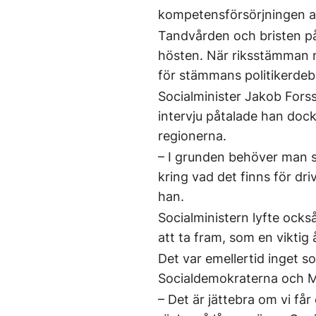
kompetensförsörjningen av
Tandvården och bristen på 
hösten. När riksstämman n
för stämmans politikerdeb
Socialminister Jakob Forss
intervju påtalade han dock
regionerna.
– I grunden behöver man s
kring vad det finns för driv
han.
Socialministern lyfte ock
att ta fram, som en viktig 
Det var emellertid inget s
Socialdemokraterna och Mo
– Det är jättebra om vi få