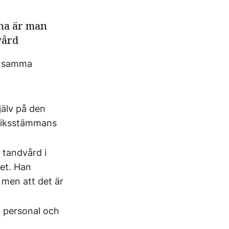
rna är man
vård
ar samma
jälv på den
 riksstämmans
 tandvård i
det. Han
, men att det är
a personal och