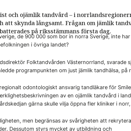
st och ojämlik tandvård – i norrlandsregione
ch att skynda långsamt. Frågan om jämlik tand
batterades på riksstämmans första dag.
 Sverige, de 900 000 som bor in norra Sverige, inte h
befolkningen i övriga landet?
dsdirektör Folktandvården Västernorrland, svarade s
inledde programpunkten om just jämlik tandhälsa, på
egionalt odontologiskt ansvarig tandläkare för Smile
erklighetsbeskrivningen av en ojämlik tandvård i lan
dskedjan gärna skulle vilja öppna fler kliniker i norr
ängligheten, men begränsas av svårigheten att rekryter
äder. Dessutom styrs mycket av utbildning och