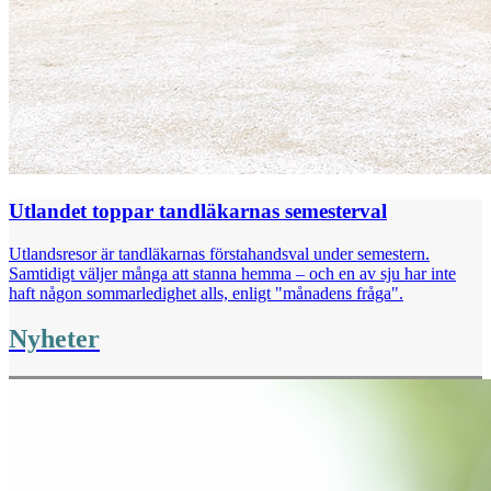
Utlandet toppar tandläkarnas semesterval
Utlandsresor är tandläkarnas förstahandsval under semestern.
Samtidigt väljer många att stanna hemma – och en av sju har inte
haft någon sommarledighet alls, enligt "månadens fråga".
Nyheter