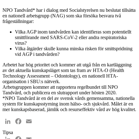
NPO Tandvård* har i dialog med Socialstyrelsen nu beslutat tillsätta
en nationell arbetsgrupp (NAG) som ska försöka besvara två
frågeställningar:
Vilka AGP inom tandvården kan identifieras som potentiellt
smittförande med SARS-CoV-2 eller andra respiratoriska
virus?
Vilka åtgärder skulle kunna minska risken för smittspridning
vid AGP i tandvården?
Arbetet har hög prioritet och kommer att utgå från en kartläggning
av det aktuella kunskapsläget som tas fram av HTA-O (Health
Technology Assessment – Odontology), en nationell HTA-
organisation i SBU:s nätverk.
Arbetsgruppen kommer att rapportera regelbundet till NPO
Tandvård, och publicera en slutrapport under hösten 2020.
*NPO Tandvård är en del av svensk vårds gemensamma, nationella
system för kunskapsstyrning inom hälso- och sjukvård. Målet är en
mer kunskapsbaserad, jämlik och resurseffektiv vård av hög kvalitet.
LinkedIn
Facebook
Email
Tipsa