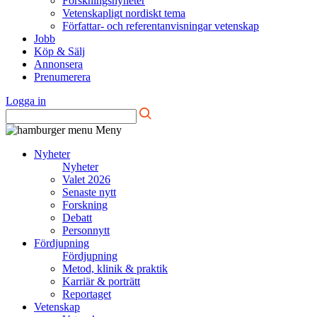
Forskningsnyheter
Vetenskapligt nordiskt tema
Författar- och referentanvisningar vetenskap
Jobb
Köp & Sälj
Annonsera
Prenumerera
Logga in
Meny
Nyheter
Nyheter
Valet 2026
Senaste nytt
Forskning
Debatt
Personnytt
Fördjupning
Fördjupning
Metod, klinik & praktik
Karriär & porträtt
Reportaget
Vetenskap