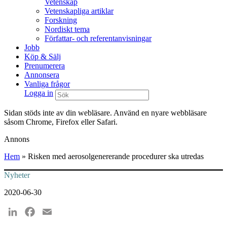
Vetenskap
Vetenskapliga artiklar
Forskning
Nordiskt tema
Författar- och referentanvisningar
Jobb
Köp & Sälj
Prenumerera
Annonsera
Vanliga frågor
Logga in
Sidan stöds inte av din webläsare. Använd en nyare webbläsare
såsom Chrome, Firefox eller Safari.
Annons
Hem
»
Risken med aerosolgenererande procedurer ska utredas
Nyheter
2020-06-30
LinkedIn
Facebook
Email