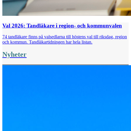
Val 2026: Tandläkare i region- och kommunvalen
74 tandläkare finns på valsedlarna till höstens val till riksdag, region
och kommun. Tandläkartidningen har hela listan.
Nyheter
Val 2026