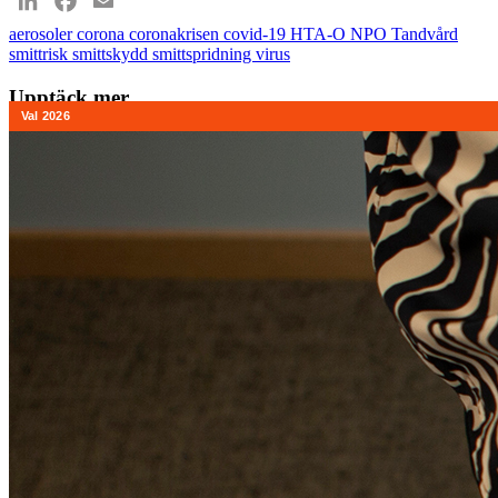
LinkedIn
Facebook
Email
aerosoler
corona
coronakrisen
covid-19
HTA-O
NPO Tandvård
smittrisk
smittskydd
smittspridning
virus
Upptäck mer