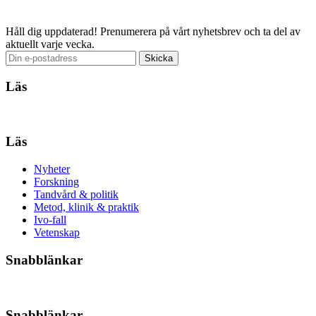
Håll dig uppdaterad!
Prenumerera på vårt nyhetsbrev och ta del av
aktuellt varje vecka.
Läs
Läs
Nyheter
Forskning
Tandvård & politik
Metod, klinik & praktik
Ivo-fall
Vetenskap
Snabblänkar
Snabblänkar