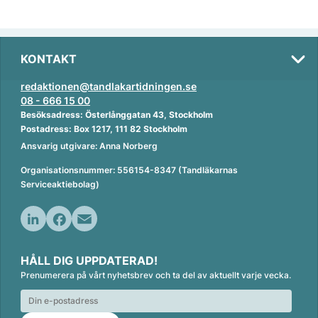
KONTAKT
redaktionen@tandlakartidningen.se
08 - 666 15 00
Besöksadress: Österlånggatan 43, Stockholm
Postadress: Box 1217, 111 82 Stockholm
Ansvarig utgivare: Anna Norberg
Organisationsnummer: 556154-8347 (Tandläkarnas
Serviceaktiebolag)
L
F
E
i
a
m
HÅLL DIG UPPDATERAD!
n
c
a
Prenumerera på vårt nyhetsbrev och ta del av aktuellt varje vecka.
k
e
i
e
b
l
d
o