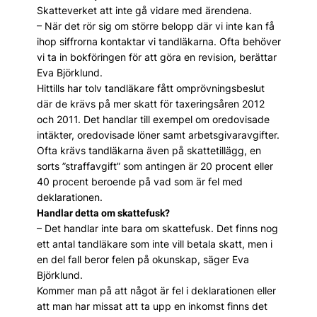
Skatteverket att inte gå vidare med ärendena.
– När det rör sig om större belopp där vi inte kan få
ihop siffrorna kontaktar vi tandläkarna. Ofta behöver
vi ta in bokföringen för att göra en revision, berättar
Eva Björklund.
Hittills har tolv tandläkare fått omprövningsbeslut
där de krävs på mer skatt för taxeringsåren 2012
och 2011. Det handlar till exempel om oredovisade
intäkter, oredovisade löner samt arbetsgivaravgifter.
Ofta krävs tandläkarna även på skattetillägg, en
sorts ”straffavgift” som antingen är 20 procent eller
40 procent beroende på vad som är fel med
deklarationen.
Handlar detta om skattefusk?
– Det handlar inte bara om skattefusk. Det finns nog
ett antal tandläkare som inte vill betala skatt, men i
en del fall beror felen på okunskap, säger Eva
Björklund.
Kommer man på att något är fel i deklarationen eller
att man har missat att ta upp en inkomst finns det