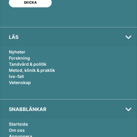
I
o
n
k
LÄS
Nyheter
Forskning
Tandvård & politik
Metod, klinik & praktik
Ivo-fall
Vetenskap
SNABBLÄNKAR
Startsida
Om oss
Annonsera