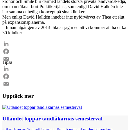
kronor och Smile blir därmed landets största privata tandvårdskedja,
om man räknar bort Praktikertjänst, som enligt David Halldén inte
har samma enhetliga koncept på sina kliniker.
Men enligt David Halldén innebär inte nyförvärvet av Thea ett slut
på expansionsplanerna.
– Innan utgången av 2013 räknar jag med att vi kommer att ha cirka
30 kliniker.
LinkedIn
Facebook
Tipsa
Email
LinkedIn
Facebook
Email
Upptäck mer
Utlandet toppar tandläkarnas semesterval
Utlandsresor är tandläkarnas förstahandsval under semestern.