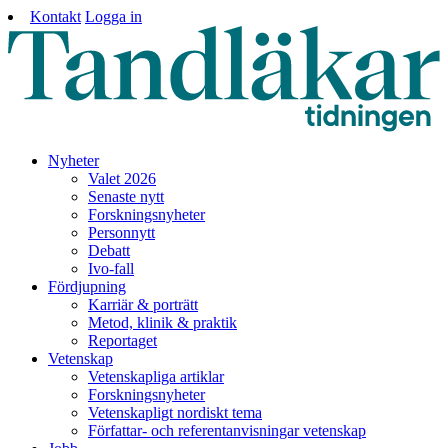
Kontakt
Logga in
Nyheter
Valet 2026
Senaste nytt
Forskningsnyheter
Personnytt
Debatt
Ivo-fall
Fördjupning
Karriär & porträtt
Metod, klinik & praktik
Reportaget
Vetenskap
Vetenskapliga artiklar
Forskningsnyheter
Vetenskapligt nordiskt tema
Författar- och referentanvisningar vetenskap