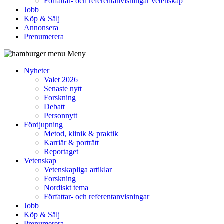
Författar- och referentanvisningar vetenskap
Jobb
Köp & Sälj
Annonsera
Prenumerera
Meny
Nyheter
Valet 2026
Senaste nytt
Forskning
Debatt
Personnytt
Fördjupning
Metod, klinik & praktik
Karriär & porträtt
Reportaget
Vetenskap
Vetenskapliga artiklar
Forskning
Nordiskt tema
Författar- och referentanvisningar
Jobb
Köp & Sälj
Prenumerera