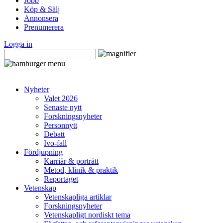
Jobb
Köp & Sälj
Annonsera
Prenumerera
Logga in
Nyheter
Valet 2026
Senaste nytt
Forskningsnyheter
Personnytt
Debatt
Ivo-fall
Fördjupning
Karriär & porträtt
Metod, klinik & praktik
Reportaget
Vetenskap
Vetenskapliga artiklar
Forskningsnyheter
Vetenskapligt nordiskt tema