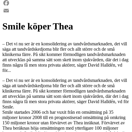
LinkedIn
Facebook
Email
Smile köper Thea
– Det vi nu ser är en konsolidering av tandvårdsmarknaden, det vill
säga att tandvårdskedjorna blir fler och allt större och de små
klinikerna färre. På sikt kommer förmodligen tandvårdsmarknaden
att utvecklas på samma sätt som skett inom sjukvården, där det i dag
finns några få men stora privata aktörer, säger David Halldén, vd
för...
– Det vi nu ser är en konsolidering av tandvårdsmarknaden, det vill
säga att tandvårdskedjorna blir fler och allt större och de små
klinikerna färre. På sikt kommer förmodligen tandvårdsmarknaden
att utvecklas på samma sätt som skett inom sjukvården, där det i dag
finns några få men stora privata aktörer, säger David Halldén, vd för
Smile.
Smile startades 2006 och har vuxit från en omsättning på 35
miljoner kronor 2008 till en prognostiserad omsättning på omkring
150 miljoner kronor utan förvärvet av Thea inräknat. Förvärvet av
Thea beräknas höja omsättningen med ytterligare 100 miljoner