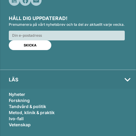
L
F
E
i
a
m
HÅLL DIG UPPDATERAD!
n
c
a
Prenumerera på vårt nyhetsbrev och ta del av aktuellt varje vecka.
k
e
i
e
b
l
d
o
I
o
n
k
LÄS
Nyheter
Forskning
Tandvård & politik
Metod, klinik & praktik
Ivo-fall
Vetenskap