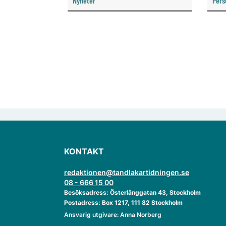
Nyheter
Pers
knyt
ver
KONTAKT
redaktionen@tandlakartidningen.se
08 - 666 15 00
Besöksadress: Österlånggatan 43, Stockholm
Postadress: Box 1217, 111 82 Stockholm
Ansvarig utgivare: Anna Norberg