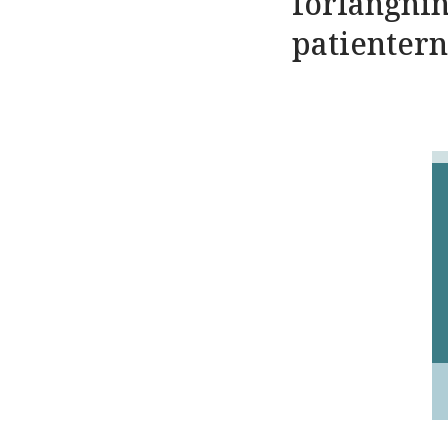
förlängnin
patientern