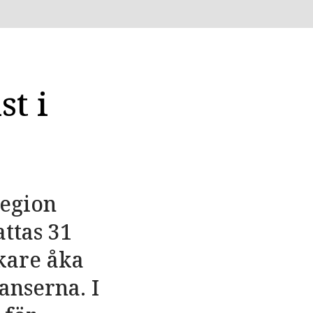
st i
Region
attas 31
äkare åka
anserna. I