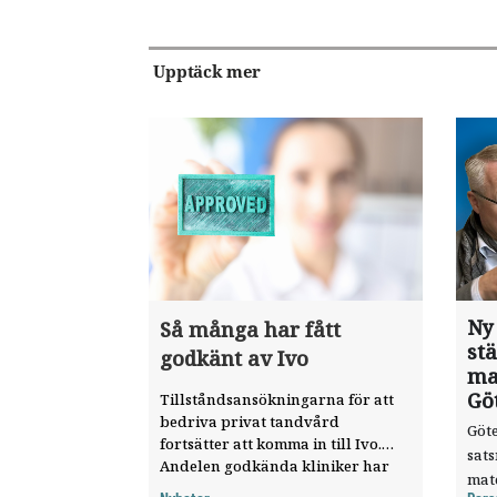
Upptäck mer
Ny
Så många har fått
st
godkänt av Ivo
ma
Gö
Tillståndsansökningarna för att
bedriva privat tandvård
Göte
fortsätter att komma in till Ivo.
sat
Andelen godkända kliniker har
mat
ökat, visar nya siffror.