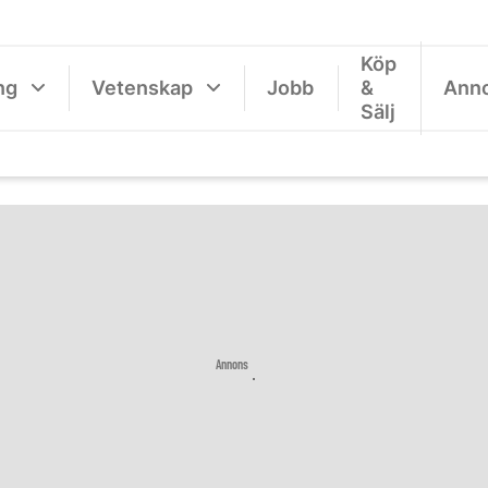
Köp
ng
Vetenskap
Jobb
&
Ann
Sälj
Annons