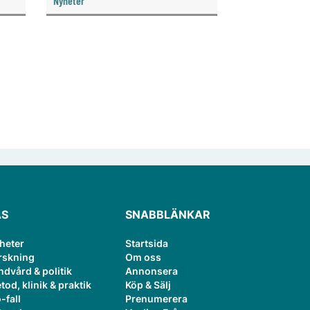
Nyheter
i ett
ÄS
SNABBLÄNKAR
heter
Startsida
rskning
Om oss
ndvård & politik
Annonsera
tod, klinik & praktik
Köp & Sälj
-fall
Prenumerera