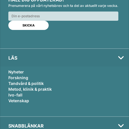
n
c
a
Prenumerera på vårt nyhetsbrev och ta del av aktuellt varje vecka.
k
e
i
e
b
l
d
o
I
o
n
k
LÄS
Nyheter
Forskning
Tandvård & politik
Metod, klinik & praktik
Ivo-fall
Vetenskap
SNABBLÄNKAR