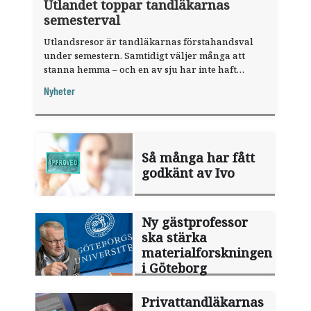
Utlandet toppar tandläkarnas
semesterval
Utlandsresor är tandläkarnas förstahandsval
under semestern. Samtidigt väljer många att
stanna hemma – och en av sju har inte haft
någon sommarledighet alls, enligt "månadens
Nyheter
fråga".
Så många har fått
godkänt av Ivo
Ny gästprofessor
ska stärka
materialforskningen
i Göteborg
Privattandläkarnas