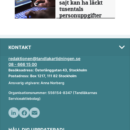
sajt kan ha läckt
tusentals
personuppgifter
KONTAKT
redaktionen@tandlakartidningen.se
08 - 666 15 00
Besöksadress: Österlånggatan 43, Stockholm
Postadress: Box 1217, 111 82 Stockholm
Ansvarig utgivare: Anna Norberg
Organisationsnummer: 556154-8347 (Tandläkarnas
Serviceaktiebolag)
L
F
E
i
a
m
HÅLL DIG UPPDATERAD!