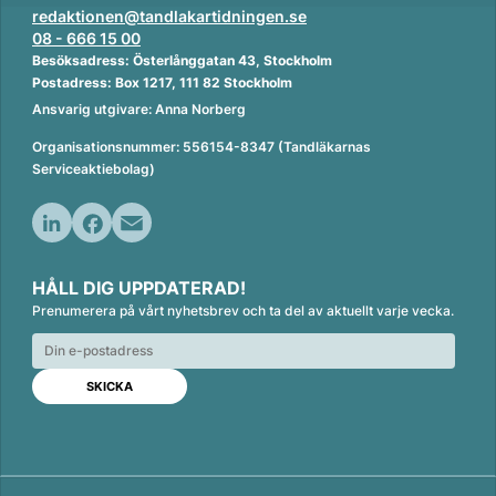
redaktionen@tandlakartidningen.se
08 - 666 15 00
Besöksadress: Österlånggatan 43, Stockholm
Postadress: Box 1217, 111 82 Stockholm
Ansvarig utgivare: Anna Norberg
Organisationsnummer: 556154-8347 (Tandläkarnas
Serviceaktiebolag)
L
F
E
i
a
m
HÅLL DIG UPPDATERAD!
n
c
a
Prenumerera på vårt nyhetsbrev och ta del av aktuellt varje vecka.
k
e
i
e
b
l
d
o
I
o
n
k