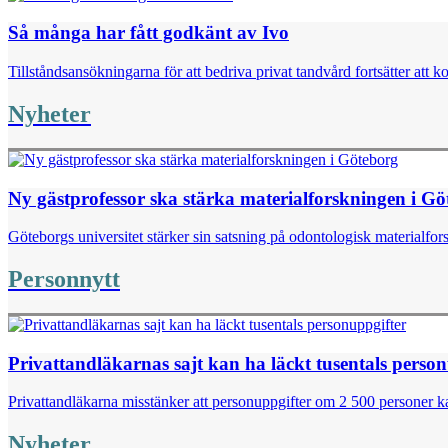
Så många har fått godkänt av Ivo
Tillståndsansökningarna för att bedriva privat tandvård fortsätter att k
Nyheter
Ny gästprofessor ska stärka materialforskningen i G
Göteborgs universitet stärker sin satsning på odontologisk materialfor
Personnytt
Privattandläkarnas sajt kan ha läckt tusentals perso
Privattandläkarna misstänker att personuppgifter om 2 500 personer kan
Nyheter