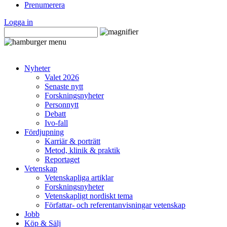
Prenumerera
Logga in
Nyheter
Valet 2026
Senaste nytt
Forskningsnyheter
Personnytt
Debatt
Ivo-fall
Fördjupning
Karriär & porträtt
Metod, klinik & praktik
Reportaget
Vetenskap
Vetenskapliga artiklar
Forskningsnyheter
Vetenskapligt nordiskt tema
Författar- och referentanvisningar vetenskap
Jobb
Köp & Sälj