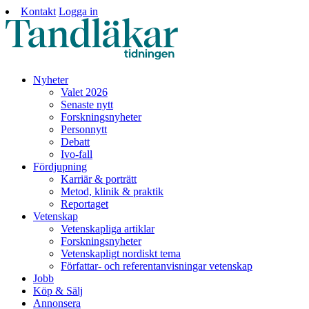
Kontakt
Logga in
Nyheter
Valet 2026
Senaste nytt
Forskningsnyheter
Personnytt
Debatt
Ivo-fall
Fördjupning
Karriär & porträtt
Metod, klinik & praktik
Reportaget
Vetenskap
Vetenskapliga artiklar
Forskningsnyheter
Vetenskapligt nordiskt tema
Författar- och referentanvisningar vetenskap
Jobb
Köp & Sälj
Annonsera