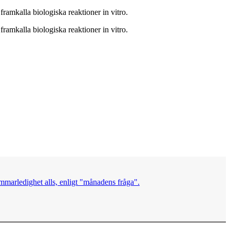
n framkalla biologiska reaktioner in vitro.
n framkalla biologiska reaktioner in vitro.
mmarledighet alls, enligt "månadens fråga".