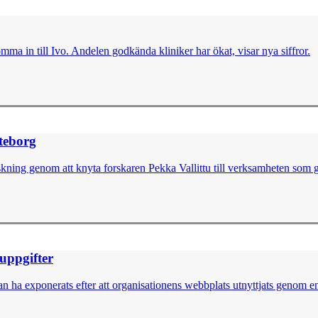
omma in till Ivo. Andelen godkända kliniker har ökat, visar nya siffror.
öteborg
skning genom att knyta forskaren Pekka Vallittu till verksamheten som g
nuppgifter
 ha exponerats efter att organisationens webbplats utnyttjats genom en 