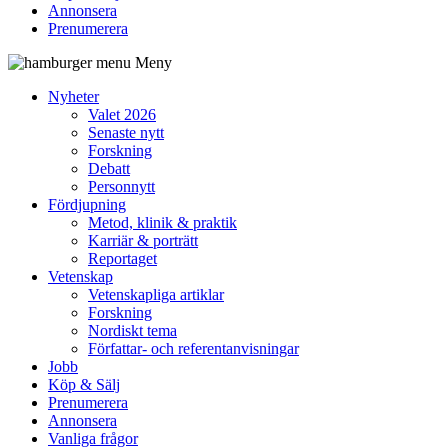
Annonsera
Prenumerera
Meny
Nyheter
Valet 2026
Senaste nytt
Forskning
Debatt
Personnytt
Fördjupning
Metod, klinik & praktik
Karriär & porträtt
Reportaget
Vetenskap
Vetenskapliga artiklar
Forskning
Nordiskt tema
Författar- och referentanvisningar
Jobb
Köp & Sälj
Prenumerera
Annonsera
Vanliga frågor