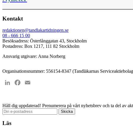
Kontakt
redaktionen@tandlakartidningen.se
08 - 666 15 00
Besöksadress: Österlånggatan 43, Stockholm
Postadress: Box 1217, 111 82 Stockholm
Ansvarig utgivare: Anna Norberg
Organisationsnummer: 556154-8347 (Tandläkarnas Serviceaktiebolag
LinkedIn
Facebook
Email
Håll dig uppdaterad!
Prenumerera på vårt nyhetsbrev och ta del av akt
Läs