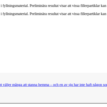
i fyllningsmaterial. Preliminära resultat visar att vissa fillerpartiklar ka
i fyllningsmaterial. Preliminära resultat visar att vissa fillerpartiklar ka
t väljer många att stanna hemma – och en av sju har inte haft någon so