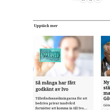
LinkedIn
Facebook
Email
Upptäck mer
Ny
Så många har fått
st
godkänt av Ivo
ma
Gö
Tillståndsansökningarna för att
bedriva privat tandvård
Göte
fortsätter att komma in till Ivo.