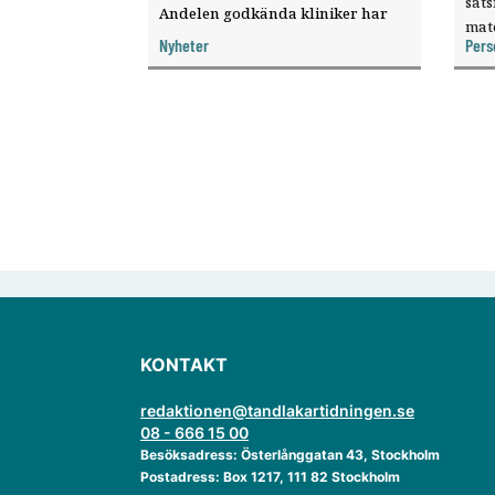
sat
Andelen godkända kliniker har
mat
ökat, visar nya siffror.
Nyheter
Pers
knyt
ver
KONTAKT
redaktionen@tandlakartidningen.se
08 - 666 15 00
Besöksadress: Österlånggatan 43, Stockholm
Postadress: Box 1217, 111 82 Stockholm