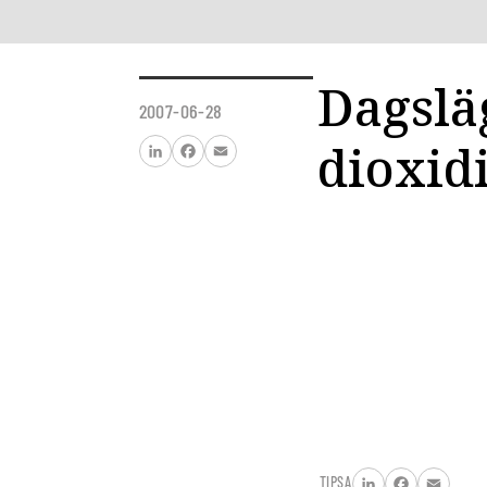
Dagslä
2007-06-28
dioxid
LinkedIn
Facebook
Email
TIPSA