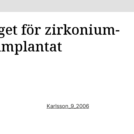
get för zirkonium-
implantat
Karlsson_9_2006