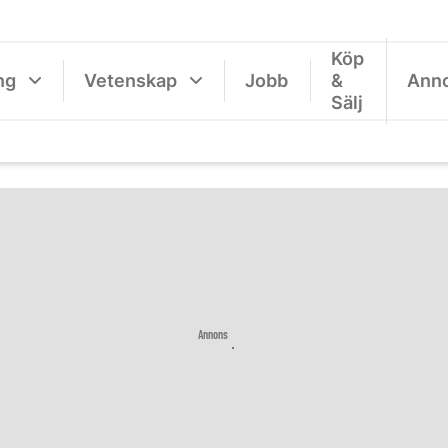
Köp
ng
Vetenskap
Jobb
&
Ann
Sälj
Annons