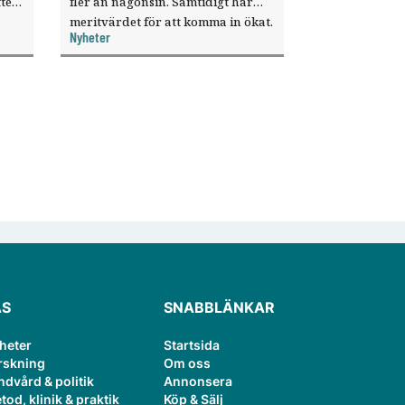
ter
fler än någonsin. Samtidigt har
meritvärdet för att komma in ökat.
Nyheter
i ett
ÄS
SNABBLÄNKAR
heter
Startsida
rskning
Om oss
ndvård & politik
Annonsera
tod, klinik & praktik
Köp & Sälj