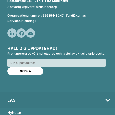
Postadress: Box 1217, 111 82 Stockholm
Ansvarig utgivare: Anna Norberg
Organisationsnummer: 556154-8347 (Tandläkarnas
Serviceaktiebolag)
L
F
E
i
a
m
HÅLL DIG UPPDATERAD!
n
c
a
Prenumerera på vårt nyhetsbrev och ta del av aktuellt varje vecka.
k
e
i
e
b
l
d
o
I
o
n
k
LÄS
Nyheter