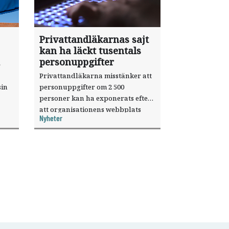
Privattandläkarnas sajt
kan ha läckt tusentals
personuppgifter
Privattandläkarna misstänker att
sin
personuppgifter om 2 500
personer kan ha exponerats efter
att organisationens webbplats
Nyheter
till
utnyttjats genom en sårbarhet i ett
or.
publiceringsverktyg.