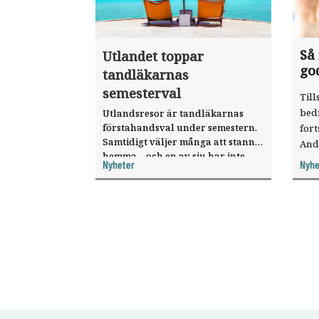
Så
Utlandet toppar
go
tandläkarnas
semesterval
Till
bed
Utlandsresor är tandläkarnas
förstahandsval under semestern.
fort
Samtidigt väljer många att stanna
And
hemma – och en av sju har inte
ökat
Nyheter
Nyhe
haft någon sommarledighet alls,
enligt "månadens fråga".