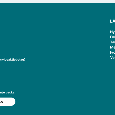
L
Ny
Fo
Ta
Me
Ivo
Ve
rviceaktiebolag)
arje vecka.