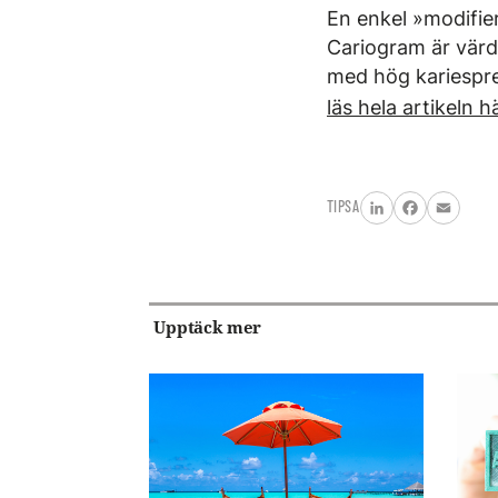
En enkel »modifie
Cariogram är värde
med hög kariespre
läs hela artikeln h
TIPSA
LinkedIn
Facebook
Email
Upptäck mer