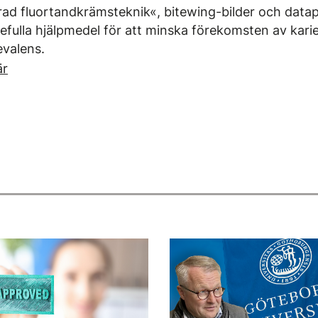
rad fluortandkrämsteknik«, bitewing-bilder och dat
fulla hjälpmedel för att minska förekomsten av karie
valens.
är