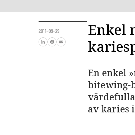
Enkel 
2011-09-29
karies
LinkedIn
Facebook
Email
En enkel 
bitewing-
värdefulla
av karies 