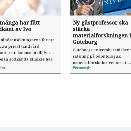
 många har fått
Ny gästprofessor ska
dkänt av Ivo
stärka
materialforskningen i
ståndsansökningarna för att
Göteborg
riva privat tandvård
Göteborgs universitet stärker 
sätter att komma in till Ivo.
satsning på odontologisk
elen godkända kliniker har
materialforskning genom att
, visar nya siffror.
ter
Personnytt
knyta forskaren Pekka Vallittu 
verksamheten som gästprofess