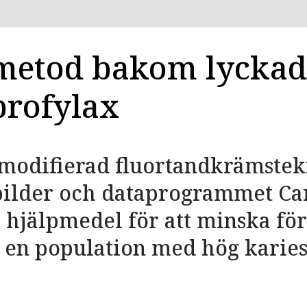
metod bakom lyckad
profylax
»modifierad fluortandkrämstek
bilder och dataprogrammet Ca
 hjälpmedel för att minska f
i en population med hög karie