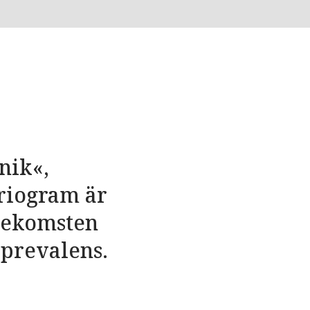
nik«,
riogram är
örekomsten
sprevalens.