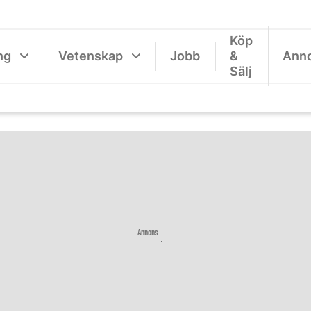
Köp
ng
Vetenskap
Jobb
&
Ann
Sälj
Annons