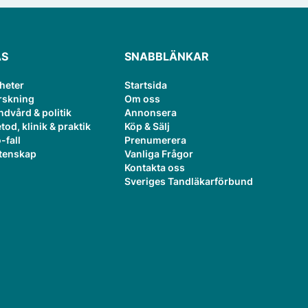
ÄS
SNABBLÄNKAR
heter
Startsida
rskning
Om oss
ndvård & politik
Annonsera
tod, klinik & praktik
Köp & Sälj
-fall
Prenumerera
tenskap
Vanliga Frågor
Kontakta oss
Sveriges Tandläkarförbund