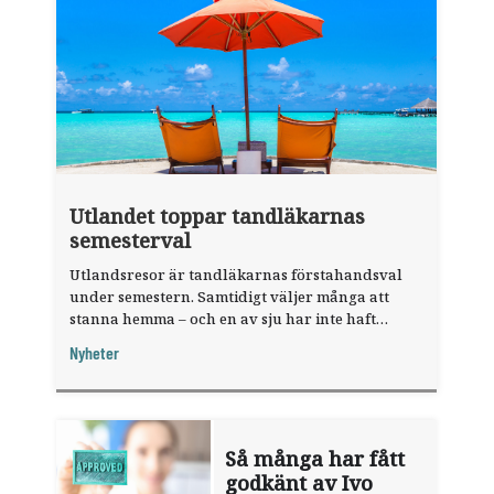
Utlandet toppar tandläkarnas
semesterval
Utlandsresor är tandläkarnas förstahandsval
under semestern. Samtidigt väljer många att
stanna hemma – och en av sju har inte haft
någon sommarledighet alls, enligt "månadens
Nyheter
fråga".
Så många har fått
godkänt av Ivo