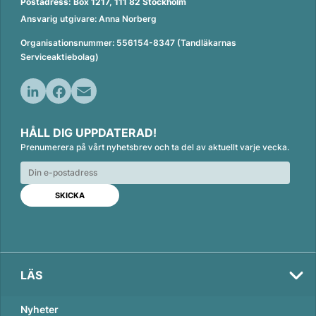
Postadress: Box 1217, 111 82 Stockholm
Ansvarig utgivare: Anna Norberg
Organisationsnummer: 556154-8347 (Tandläkarnas
Serviceaktiebolag)
L
F
E
i
a
m
HÅLL DIG UPPDATERAD!
n
c
a
Prenumerera på vårt nyhetsbrev och ta del av aktuellt varje vecka.
k
e
i
e
b
l
d
o
I
o
n
k
LÄS
Nyheter