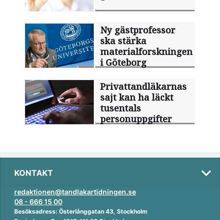
Ny gästprofessor
ska stärka
materialforskningen
i Göteborg
Privattandläkarnas
sajt kan ha läckt
tusentals
personuppgifter
KONTAKT
redaktionen@tandlakartidningen.se
08 - 666 15 00
Besöksadress: Österlånggatan 43, Stockholm