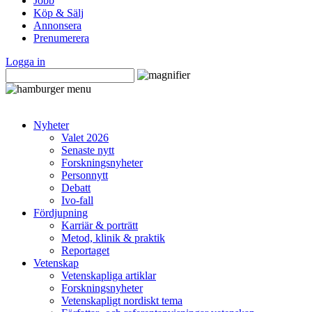
Jobb
Köp & Sälj
Annonsera
Prenumerera
Logga in
Nyheter
Valet 2026
Senaste nytt
Forskningsnyheter
Personnytt
Debatt
Ivo-fall
Fördjupning
Karriär & porträtt
Metod, klinik & praktik
Reportaget
Vetenskap
Vetenskapliga artiklar
Forskningsnyheter
Vetenskapligt nordiskt tema