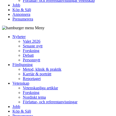
Författar- och referentanvisningar vetenskap
Jobb
Köp & Sälj
Annonsera
Prenumerera
Meny
Nyheter
Valet 2026
Senaste nytt
Forskning
Debatt
Personnytt
Fördjupning
Metod, klinik & praktik
Karriär & porträtt
Reportaget
Vetenskap
Vetenskapliga artiklar
Forskning
Nordiskt tema
Författar- och referentanvisningar
Jobb
Köp & Sälj
Prenumerera