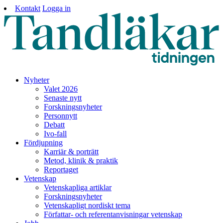
Kontakt
Logga in
Nyheter
Valet 2026
Senaste nytt
Forskningsnyheter
Personnytt
Debatt
Ivo-fall
Fördjupning
Karriär & porträtt
Metod, klinik & praktik
Reportaget
Vetenskap
Vetenskapliga artiklar
Forskningsnyheter
Vetenskapligt nordiskt tema
Författar- och referentanvisningar vetenskap