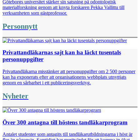
Göteborgs universitet stärker sin satsning på odontologisk
materialforskning genom att knyta forskaren Pekka Vallittu till
verksamheten som gästprofessor.
Personnytt
Privattandläkarnas sajt kan ha läckt tusentals
personuppgifter
Privattandläkarna misstänker att personuppgifter om 2 500 personer
kan ha exponerats efter att organisationens webbplats utnyttjats
genom en sårbarhet i ett publiceringsverktyg.
Nyheter
Över 300 antagna till höstens tandläkarprogram
Antalet studenter som antagits till tandläkarutbildningarna i höst är
fler än någonsin. Samtidigt har meritvärdet för att komma in ökat.