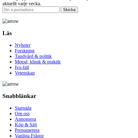
aktuellt varje vecka.
Läs
Nyheter
Forskning
Tandvård & politik
Metod, klinik & praktik
Ivo-fall
Vetenskap
Snabblänkar
Startsida
Om oss
Annonsera
Köp & Sälj
Prenumerera
Vanliga Frågor