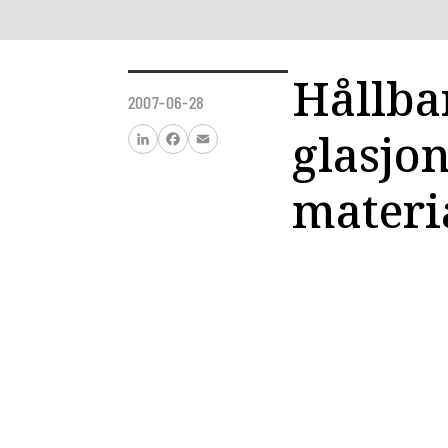
Hållba
2007-06-28
glasjo
LinkedIn
Facebook
Email
materia