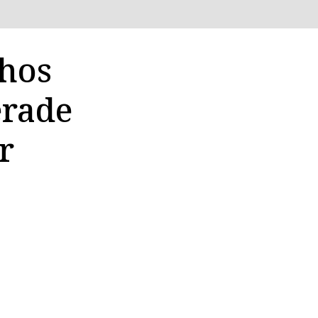
 hos
erade
r