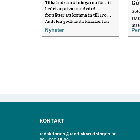
Gö
Tillståndsansökningarna för att
bedriva privat tandvård
Göte
fortsätter att komma in till Ivo.
sat
Andelen godkända kliniker har
mat
ökat, visar nya siffror.
Nyheter
Per
knyt
ver
KONTAKT
redaktionen@tandlakartidningen.se