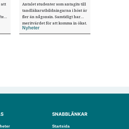
 att
Antalet studenter som antagits till
tandläkarutbildningarna i höst är
ter
fler än någonsin. Samtidigt har
meritvärdet för att komma in ökat.
Nyheter
i ett
ÄS
SNABBLÄNKAR
heter
Startsida