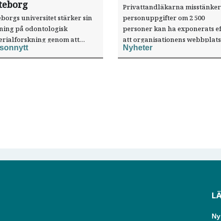
teborg
Privattandläkarna misstänker
borgs universitet stärker sin
personuppgifter om 2 500
sning på odontologisk
personer kan ha exponerats ef
erialforskning genom att
att organisationens webbplats
sonnytt
Nyheter
a forskaren Pekka Vallittu till
utnyttjats genom en sårbarhet 
ksamheten som gästprofessor.
publiceringsverktyg.
L
Ny