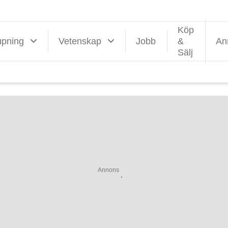
Köp
upning
Vetenskap
Jobb
&
An
Sälj
Annons