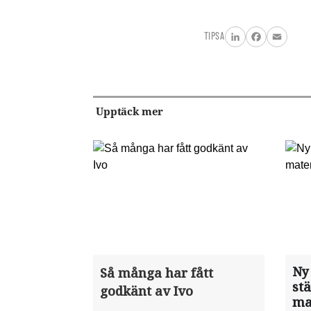
TIPSA
LinkedIn
Facebook
Email
Upptäck mer
Ny
Så många har fått
st
godkänt av Ivo
ma