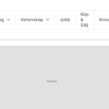
Köp
ng
Vetenskap
Jobb
&
Ann
Sälj
Annons