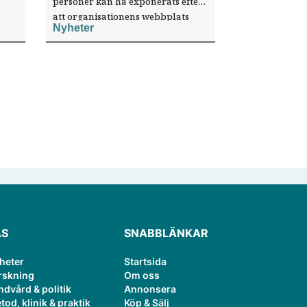
personer kan ha exponerats efter
att organisationens webbplats
Nyheter
till
utnyttjats genom en sårbarhet i ett
or.
publiceringsverktyg.
ÄS
SNABBLÄNKAR
heter
Startsida
rskning
Om oss
ndvård & politik
Annonsera
tod, klinik & praktik
Köp & Sälj