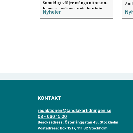
Samtidigt väljer många att stanna
And
hemma – och en av sju har inte
ökat
Nyheter
Nyh
haft någon sommarledighet alls,
enligt "månadens fråga".
KONTAKT
redaktionen@tandlakartidningen.se
08 - 666 15 00
Besöksadress: Österlånggatan 43, Stockholm
Postadress: Box 1217, 111 82 Stockholm