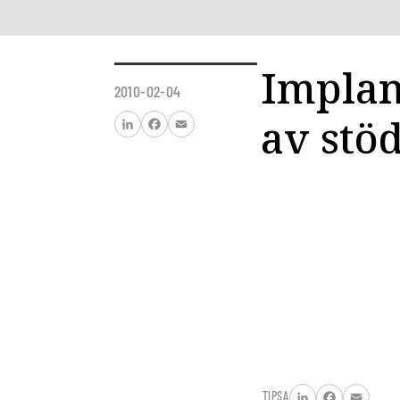
Implan
2010-02-04
av stö
LinkedIn
Facebook
Email
TIPSA