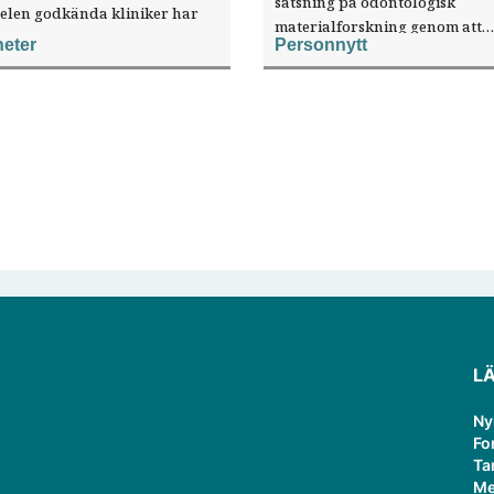
satsning på odontologisk
elen godkända kliniker har
materialforskning genom att
, visar nya siffror.
eter
Personnytt
knyta forskaren Pekka Vallittu 
verksamheten som gästprofess
L
Ny
Fo
Ta
Me