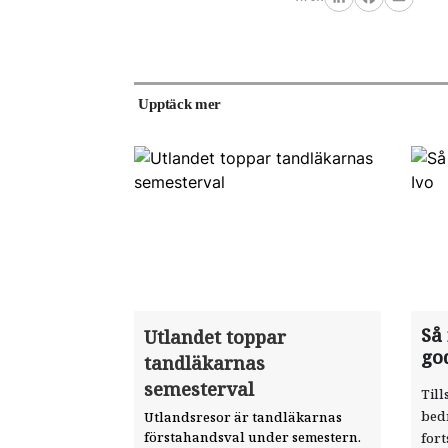
LinkedIn
Facebook
Email
Upptäck mer
Så
Utlandet toppar
go
tandläkarnas
semesterval
Till
bed
Utlandsresor är tandläkarnas
förstahandsval under semestern.
fort