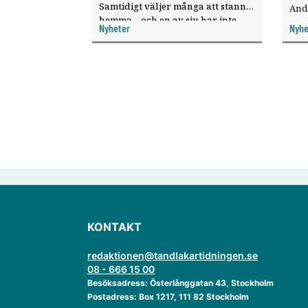
Samtidigt väljer många att stanna
And
hemma – och en av sju har inte
ökat
Nyheter
Nyhe
haft någon sommarledighet alls,
enligt "månadens fråga".
KONTAKT
redaktionen@tandlakartidningen.se
08 - 666 15 00
Besöksadress: Österlånggatan 43, Stockholm
Postadress: Box 1217, 111 82 Stockholm