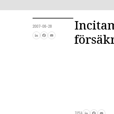
Incita
2007-06-28
försäk
LinkedIn
Facebook
Email
TIPSA