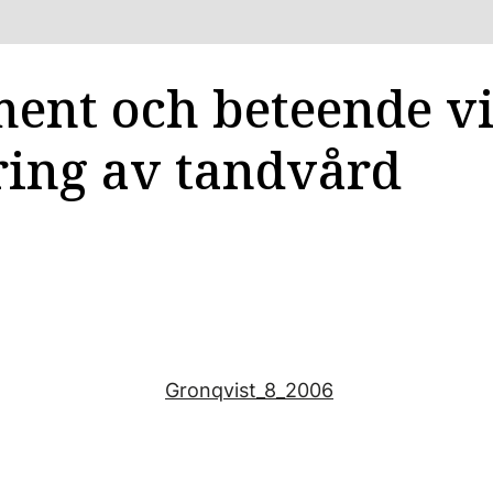
ment och beteende v
ring av tandvård
Gronqvist_8_2006