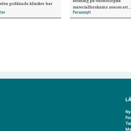
satsning på odontologisk
elen godkända kliniker har
materialforskning genom att
, visar nya siffror.
ter
Personnytt
knyta forskaren Pekka Vallittu 
verksamheten som gästprofess
L
Ny
Fo
Ta
Me