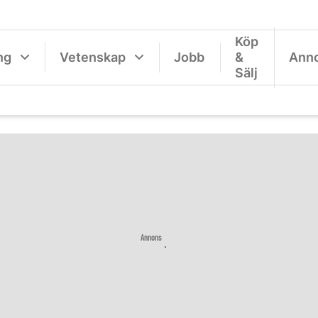
Köp
ng
Vetenskap
Jobb
&
Ann
Sälj
Annons