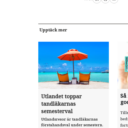
LinkedIn
Facebook
Email
Upptäck mer
Så
Utlandet toppar
go
tandläkarnas
semesterval
Till
bed
Utlandsresor är tandläkarnas
förstahandsval under semestern.
fort