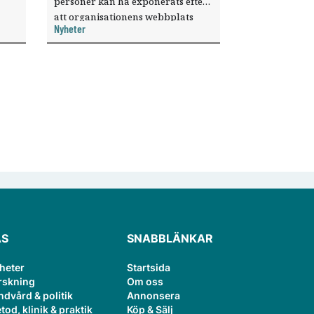
personer kan ha exponerats efter
att organisationens webbplats
Nyheter
till
utnyttjats genom en sårbarhet i ett
or.
publiceringsverktyg.
ÄS
SNABBLÄNKAR
heter
Startsida
rskning
Om oss
ndvård & politik
Annonsera
tod, klinik & praktik
Köp & Sälj