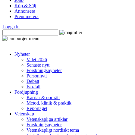
Jobb
Köp & Sälj
Annonsera
Prenumerera
Logga in
Nyheter
Valet 2026
Senaste nytt
Forskningsnyheter
Personnytt
Debatt
Ivo-fall
Fördjupning
Karriär & porträtt
Metod, klinik & praktik
Reportaget
Vetenskap
Vetenskapliga artiklar
Forskningsnyheter
Vetenskapligt nordiskt tema