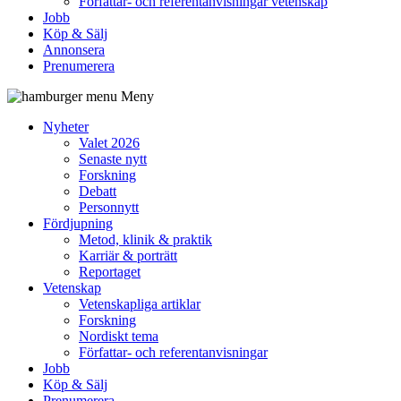
Författar- och referentanvisningar vetenskap
Jobb
Köp & Sälj
Annonsera
Prenumerera
Meny
Nyheter
Valet 2026
Senaste nytt
Forskning
Debatt
Personnytt
Fördjupning
Metod, klinik & praktik
Karriär & porträtt
Reportaget
Vetenskap
Vetenskapliga artiklar
Forskning
Nordiskt tema
Författar- och referentanvisningar
Jobb
Köp & Sälj
Prenumerera