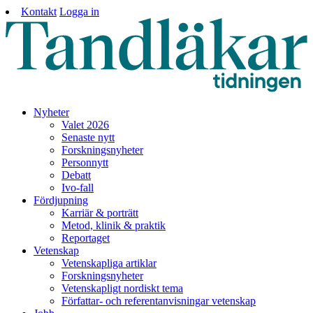
Kontakt
Logga in
Nyheter
Valet 2026
Senaste nytt
Forskningsnyheter
Personnytt
Debatt
Ivo-fall
Fördjupning
Karriär & porträtt
Metod, klinik & praktik
Reportaget
Vetenskap
Vetenskapliga artiklar
Forskningsnyheter
Vetenskapligt nordiskt tema
Författar- och referentanvisningar vetenskap