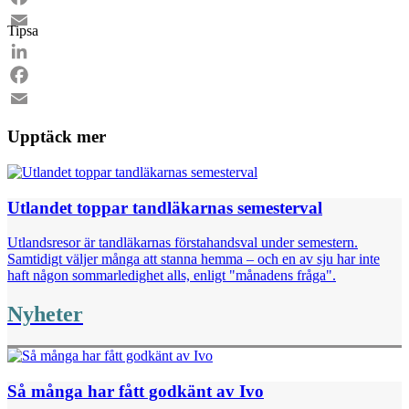
Facebook
Tipsa
Email
LinkedIn
Facebook
Email
Upptäck mer
Utlandet toppar tandläkarnas semesterval
Utlandsresor är tandläkarnas förstahandsval under semestern.
Samtidigt väljer många att stanna hemma – och en av sju har inte
haft någon sommarledighet alls, enligt "månadens fråga".
Nyheter
Så många har fått godkänt av Ivo