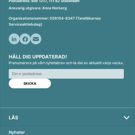
Postadress: Box 1217, 111 82 Stockholm
Ansvarig utgivare: Anna Norberg
Organisationsnummer: 556154-8347 (Tandläkarnas
Serviceaktiebolag)
L
F
E
i
a
m
HÅLL DIG UPPDATERAD!
n
c
a
Prenumerera på vårt nyhetsbrev och ta del av aktuellt varje vecka.
k
e
i
e
b
l
d
o
I
o
n
k
LÄS
Nyheter