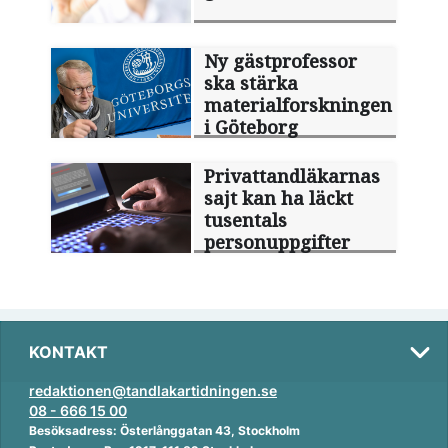
Ny gästprofessor
ska stärka
materialforskningen
i Göteborg
Privattandläkarnas
sajt kan ha läckt
tusentals
personuppgifter
KONTAKT
redaktionen@tandlakartidningen.se
08 - 666 15 00
Besöksadress: Österlånggatan 43, Stockholm