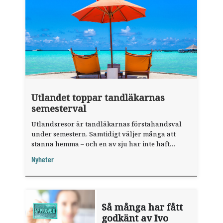
Utlandet toppar tandläkarnas
semesterval
Utlandsresor är tandläkarnas förstahandsval
under semestern. Samtidigt väljer många att
stanna hemma – och en av sju har inte haft
någon sommarledighet alls, enligt "månadens
Nyheter
fråga".
Så många har fått
godkänt av Ivo