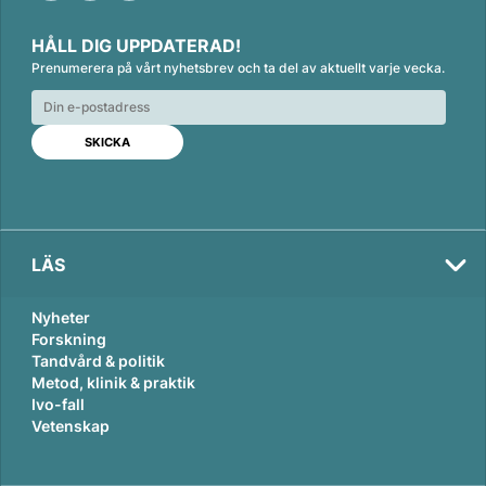
L
F
E
i
a
m
HÅLL DIG UPPDATERAD!
n
c
a
Prenumerera på vårt nyhetsbrev och ta del av aktuellt varje vecka.
k
e
i
e
b
l
d
o
I
o
n
k
LÄS
Nyheter
Forskning
Tandvård & politik
Metod, klinik & praktik
Ivo-fall
Vetenskap