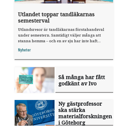
Utlandet toppar tandläkarnas
semesterval
Utlandsresor är tandläkarnas förstahandsval
under semestern. Samtidigt väljer många att
stanna hemma – och en av sju har inte haft
någon sommarledighet alls, enligt "månadens
Nyheter
fråga".
Så många har fått
godkänt av Ivo
Ny gästprofessor
ska stärka
materialforskningen
i Göteborg