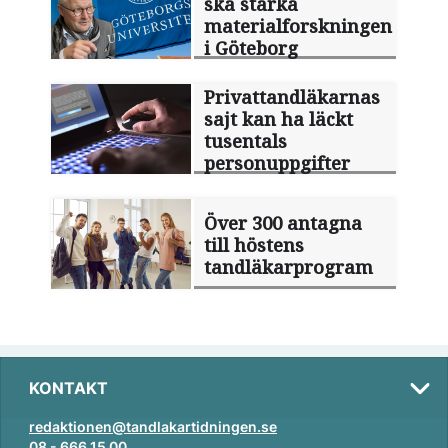
ska stärka
materialforskningen
i Göteborg
Privattandläkarnas
sajt kan ha läckt
tusentals
personuppgifter
Över 300 antagna
till höstens
tandläkarprogram
KONTAKT
redaktionen@tandlakartidningen.se
08 - 666 15 00