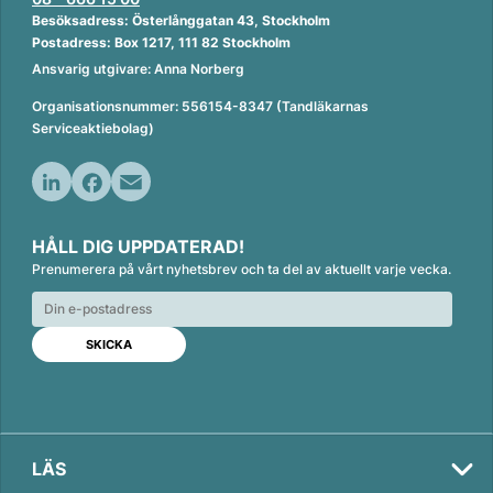
Besöksadress: Österlånggatan 43, Stockholm
Postadress: Box 1217, 111 82 Stockholm
Ansvarig utgivare: Anna Norberg
Organisationsnummer: 556154-8347 (Tandläkarnas
Serviceaktiebolag)
L
F
E
i
a
m
HÅLL DIG UPPDATERAD!
n
c
a
Prenumerera på vårt nyhetsbrev och ta del av aktuellt varje vecka.
k
e
i
e
b
l
d
o
I
o
n
k
LÄS