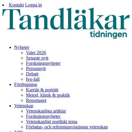
Kontakt
Logga in
Nyheter
Valet 2026
Senaste nytt
Forskningsnyheter
Personnytt
Debatt
Ivo-fall
Fördjupning
Karriär & porträtt
Metod, klinik & praktik
Reportaget
Vetenskap
Vetenskapliga artiklar
Forskningsnyheter
Vetenskapligt nordiskt tema
Författar- och referentanvisningar vetenskap