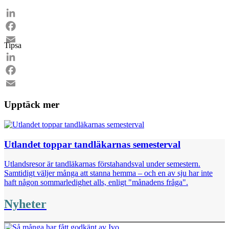
LinkedIn
Facebook
Tipsa
Email
LinkedIn
Facebook
Email
Upptäck mer
Utlandet toppar tandläkarnas semesterval
Utlandsresor är tandläkarnas förstahandsval under semestern.
Samtidigt väljer många att stanna hemma – och en av sju har inte
haft någon sommarledighet alls, enligt "månadens fråga".
Nyheter