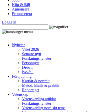
Jobb
Köp & Sälj
Annonsera
Prenumerera
Logga in
Nyheter
Valet 2026
Senaste nytt
Forskningsnyheter
Personnytt
Debatt
Ivo-fall
Fördjupning
Karriär & porträtt
Metod, klinik & praktik
Reportaget
Vetenskap
Vetenskapliga artiklar
Forskningsnyheter
Vetenskapligt nordiskt tema