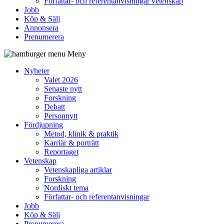
Författar- och referentanvisningar vetenskap
Jobb
Köp & Sälj
Annonsera
Prenumerera
Meny
Nyheter
Valet 2026
Senaste nytt
Forskning
Debatt
Personnytt
Fördjupning
Metod, klinik & praktik
Karriär & porträtt
Reportaget
Vetenskap
Vetenskapliga artiklar
Forskning
Nordiskt tema
Författar- och referentanvisningar
Jobb
Köp & Sälj
Prenumerera