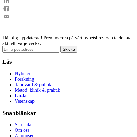
LinkedIn
Facebook
Email
Håll dig uppdaterad!
Prenumerera på vårt nyhetsbrev och ta del av
aktuellt varje vecka.
Läs
Nyheter
Forskning
Tandvård & politik
Metod, klinik & praktik
Ivo-fall
Vetenskap
Snabblänkar
Startsida
Om oss
Annonsera