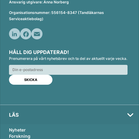
Ansvarig utgivare: Anna Norberg
Organisationsnummer: 556154-8347 (Tandläkarnas
Serviceaktiebolag)
L
F
E
i
a
m
HÅLL DIG UPPDATERAD!
n
c
a
Prenumerera på vårt nyhetsbrev och ta del av aktuellt varje vecka.
k
e
i
e
b
l
d
o
I
o
n
k
LÄS
Nyheter
Forskning