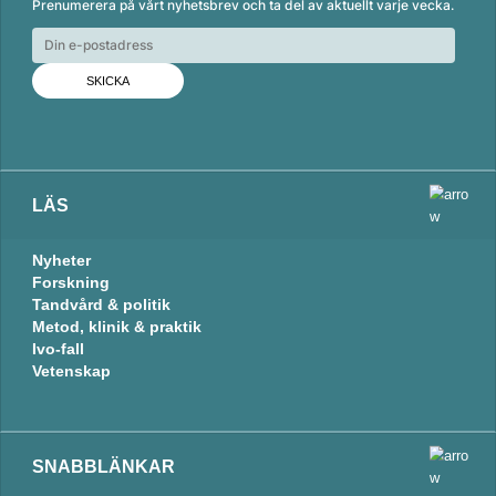
Prenumerera på vårt nyhetsbrev och ta del av aktuellt varje vecka.
k
e
i
e
b
l
d
o
I
o
n
k
LÄS
Nyheter
Forskning
Tandvård & politik
Metod, klinik & praktik
Ivo-fall
Vetenskap
SNABBLÄNKAR