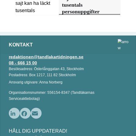
tusentals
personuppgifter
KONTAKT
redaktionen@tandlakartidningen.se
08 - 666 15 00
Besöksadress: Österlånggatan 43, Stockholm
Postadress: Box 1217, 111 82 Stockholm
Ansvarig utgivare: Anna Norberg
Organisationsnummer: 556154-8347 (Tandläkarnas
Serviceaktiebolag)
L
F
E
i
a
m
HÅLL DIG UPPDATERAD!
n
c
a