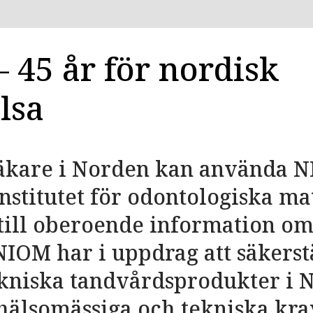
 45 år för nordisk
lsa
läkare i Norden kan använda 
nstitutet för odontologiska mat
till oberoende information om
NIOM har i uppdrag att säkerstä
kniska tandvårdsprodukter i 
hälsomässiga och tekniska kra