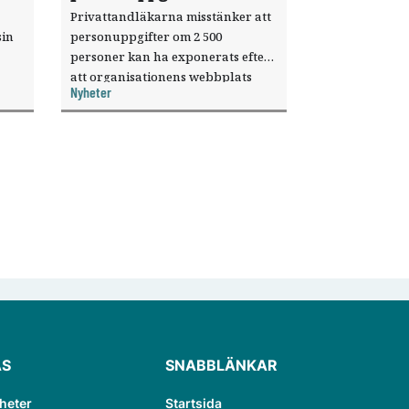
Privattandläkarna misstänker att
sin
personuppgifter om 2 500
personer kan ha exponerats efter
att organisationens webbplats
Nyheter
till
utnyttjats genom en sårbarhet i ett
or.
publiceringsverktyg.
ÄS
SNABBLÄNKAR
heter
Startsida