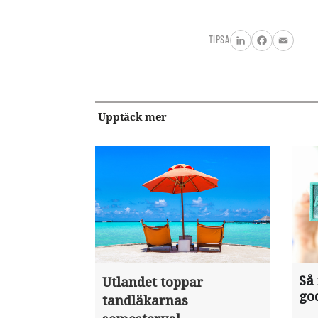
TIPSA
LinkedIn
Facebook
Email
Upptäck mer
Så
Utlandet toppar
go
tandläkarnas