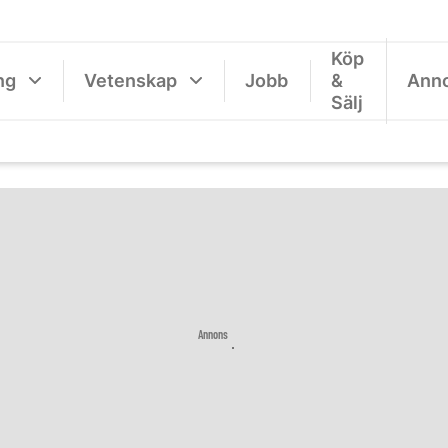
Köp
ng
Vetenskap
Jobb
&
Ann
Sälj
Annons