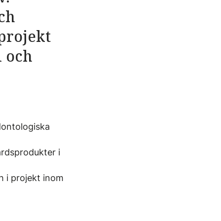
och
projekt
i och
dontologiska
årdsprodukter i
h i projekt inom