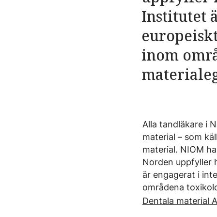
Institutet 
europeiskt
inom områ
materiale
Alla tandläkare i
material – som käl
material. NIOM har
Norden uppfyller h
är engagerat i int
områdena toxikolo
Dentala material A