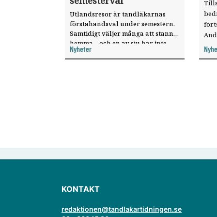
semesterval
Till
bed
Utlandsresor är tandläkarnas
förstahandsval under semestern.
fort
Samtidigt väljer många att stanna
And
hemma – och en av sju har inte
ökat
Nyheter
Nyhe
haft någon sommarledighet alls,
enligt "månadens fråga".
KONTAKT
redaktionen@tandlakartidningen.se