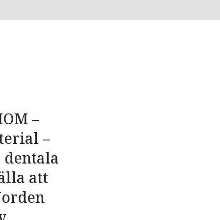
NIOM –
erial –
 dentala
lla att
Norden
v.