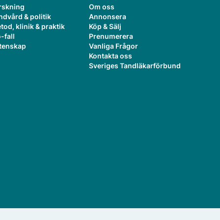
rskning
Om oss
ndvård & politik
Annonsera
tod, klinik & praktik
Köp & Sälj
-fall
Prenumerera
tenskap
Vanliga Frågor
Kontakta oss
Sveriges Tandläkarförbund