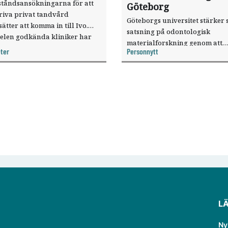
ståndsansökningarna för att
Göteborg
riva privat tandvård
Göteborgs universitet stärker 
sätter att komma in till Ivo.
satsning på odontologisk
elen godkända kliniker har
materialforskning genom att
, visar nya siffror.
ter
Personnytt
knyta forskaren Pekka Vallittu 
verksamheten som gästprofess
L
Ny