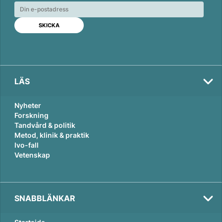
e
b
l
d
o
I
o
n
k
LÄS
Nyheter
Forskning
Tandvård & politik
Metod, klinik & praktik
Ivo-fall
Vetenskap
SNABBLÄNKAR