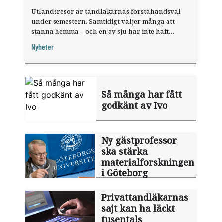
Utlandsresor är tandläkarnas förstahandsval
under semestern. Samtidigt väljer många att
stanna hemma – och en av sju har inte haft
någon sommarledighet alls, enligt "månadens
Nyheter
fråga".
Så många har fått
godkänt av Ivo
Ny gästprofessor
ska stärka
materialforskningen
i Göteborg
Privattandläkarnas
sajt kan ha läckt
tusentals