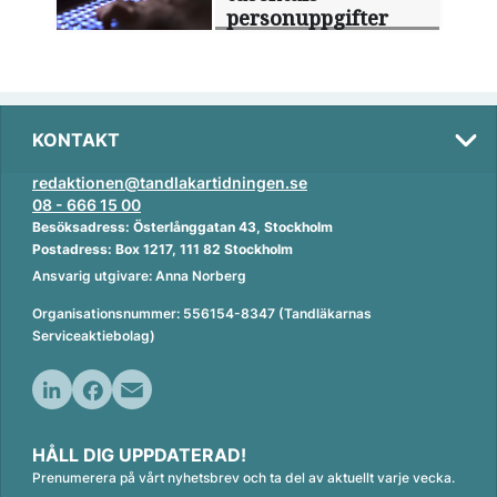
personuppgifter
KONTAKT
redaktionen@tandlakartidningen.se
08 - 666 15 00
Besöksadress: Österlånggatan 43, Stockholm
Postadress: Box 1217, 111 82 Stockholm
Ansvarig utgivare: Anna Norberg
Organisationsnummer: 556154-8347 (Tandläkarnas
Serviceaktiebolag)
L
F
E
i
a
m
HÅLL DIG UPPDATERAD!
n
c
a
Prenumerera på vårt nyhetsbrev och ta del av aktuellt varje vecka.
k
e
i