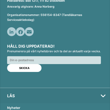
Postadress: Box 1217, 111 82 Stockholm
Ansvarig utgivare: Anna Norberg
Organisationsnummer: 556154-8347 (Tandläkarnas
Serviceaktiebolag)
L
F
E
i
a
m
HÅLL DIG UPPDATERAD!
n
c
a
Prenumerera på vårt nyhetsbrev och ta del av aktuellt varje vecka.
k
e
i
e
b
l
d
o
Val
I
o
2026
n
k
LÄS
Nyheter