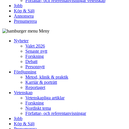
Författar- och referentanvisningar vetenskap
Jobb
Köp & Sälj
Annonsera
Prenumerera
Meny
Nyheter
Valet 2026
Senaste nytt
Forskning
Debatt
Personnytt
Fördjupning
Metod, klinik & praktik
Karriär & porträtt
Reportaget
Vetenskap
Vetenskapliga artiklar
Forskning
Nordiskt tema
Författar- och referentanvisningar
Jobb
Köp & Sälj
Prenumerera