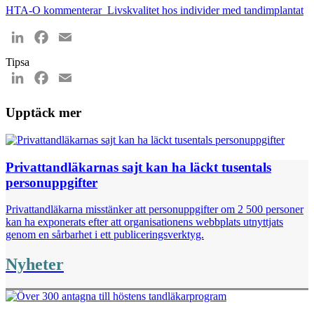
HTA-O kommenterar_Livskvalitet hos individer med tandimplantat
LinkedIn
Facebook
Email
Tipsa
LinkedIn
Facebook
Email
Upptäck mer
Privattandläkarnas sajt kan ha läckt tusentals
personuppgifter
Privattandläkarna misstänker att personuppgifter om 2 500 personer
kan ha exponerats efter att organisationens webbplats utnyttjats
genom en sårbarhet i ett publiceringsverktyg.
Nyheter