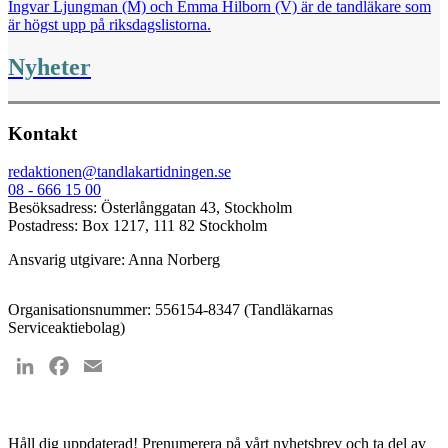
Ingvar Ljungman (M) och Emma Hilborn (V) är de tandläkare som
är högst upp på riksdagslistorna.
Nyheter
Kontakt
redaktionen@tandlakartidningen.se
08 - 666 15 00
Besöksadress: Österlånggatan 43, Stockholm
Postadress: Box 1217, 111 82 Stockholm
Ansvarig utgivare: Anna Norberg
Organisationsnummer: 556154-8347 (Tandläkarnas
Serviceaktiebolag)
LinkedIn
Facebook
Email
Håll dig uppdaterad!
Prenumerera på vårt nyhetsbrev och ta del av