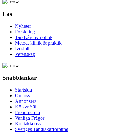
Läs
Nyheter
Forskning
Tandvård & politik
Metod, klinik & praktik
Ivo-fall
Vetenskap
Snabblänkar
Startsida
Om oss
Annonsera
Köp & Sälj
Prenumerera
Vanliga Frågor
Kontakta oss
Sveriges Tandläkarförbund