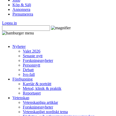
Jobb
Köp & Sälj
Annonsera
Prenumerera
Logga in
Nyheter
Valet 2026
Senaste nytt
Forskningsnyheter
Personnytt
Debatt
Ivo-fall
Fördjupning
Karriär & porträtt
Metod, klinik & praktik
Reportaget
Vetenskap
Vetenskapliga artiklar
Forskningsnyheter
Vetenskapligt nordiskt tema