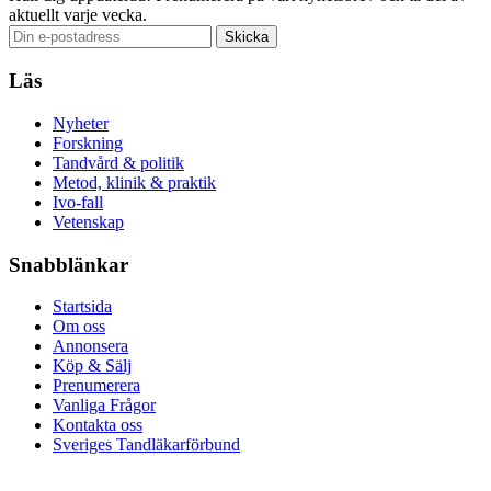
aktuellt varje vecka.
Läs
Nyheter
Forskning
Tandvård & politik
Metod, klinik & praktik
Ivo-fall
Vetenskap
Snabblänkar
Startsida
Om oss
Annonsera
Köp & Sälj
Prenumerera
Vanliga Frågor
Kontakta oss
Sveriges Tandläkarförbund