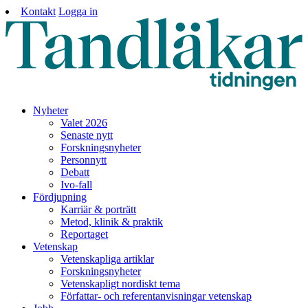
Kontakt
Logga in
Nyheter
Valet 2026
Senaste nytt
Forskningsnyheter
Personnytt
Debatt
Ivo-fall
Fördjupning
Karriär & porträtt
Metod, klinik & praktik
Reportaget
Vetenskap
Vetenskapliga artiklar
Forskningsnyheter
Vetenskapligt nordiskt tema
Författar- och referentanvisningar vetenskap