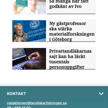
Så många har fått
godkänt av Ivo
Ny gästprofessor
ska stärka
materialforskningen
i Göteborg
Privattandläkarnas
sajt kan ha läckt
tusentals
personuppgifter
KONTAKT
redaktionen@tandlakartidningen.se
08 - 666 15 00