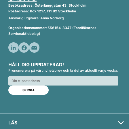
Besöksadress: Österlånggatan 43, Stockholm
Postadress: Box 1217, 111 82 Stockholm
Ansvarig utgivare: Anna Norberg
Organisationsnummer: 556154-8347 (Tandläkarnas
Serviceaktiebolag)
L
F
E
i
a
m
HÅLL DIG UPPDATERAD!
n
c
a
Prenumerera på vårt nyhetsbrev och ta del av aktuellt varje vecka.
k
e
i
e
b
l
d
o
I
o
n
k
LÄS