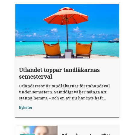
Utlandet toppar tandläkarnas
semesterval
Utlandsresor är tandläkarnas förstahandsval
under semestern. Samtidigt väljer många att
stanna hemma – och en av sju har inte haft
någon sommarledighet alls, enligt "månadens
Nyheter
fråga".