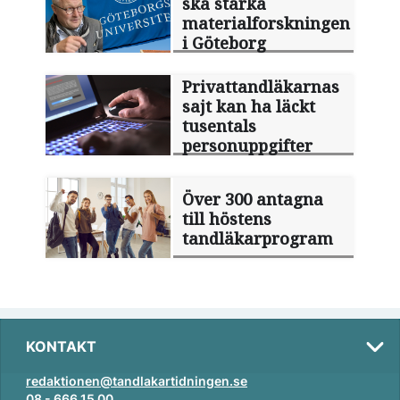
ska stärka
materialforskningen
i Göteborg
Privattandläkarnas
sajt kan ha läckt
tusentals
personuppgifter
Över 300 antagna
till höstens
tandläkarprogram
KONTAKT
redaktionen@tandlakartidningen.se
08 - 666 15 00