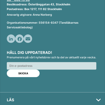
Besöksadress: Österlånggatan 43, Stockholm
Postadress: Box 1217, 111 82 Stockholm
Ansvarig utgivare: Anna Norberg
Organisationsnummer: 556154-8347 (Tandläkarnas
Serviceaktiebolag)
L
F
E
i
a
m
HÅLL DIG UPPDATERAD!
n
c
a
Prenumerera på vårt nyhetsbrev och ta del av aktuellt varje vecka.
k
e
i
e
b
l
d
o
I
o
n
k
LÄS