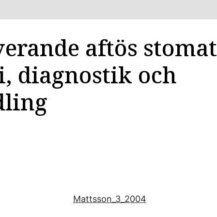
verande aftös stomat
i, diagnostik och
ling
Mattsson_3_2004