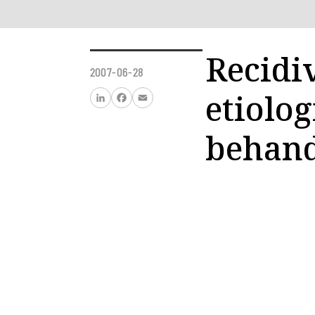
Recidi
2007-06-28
etiolog
LinkedIn
Facebook
Email
behand