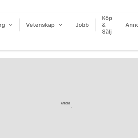
Köp
ng
Vetenskap
Jobb
&
Ann
Sälj
Annons