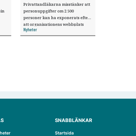
Privattandläkarna misstänker att
sin
personuppgifter om 2 500
personer kan ha exponerats efter
att organisationens webbplats
Nyheter
till
utnyttjats genom en sårbarhet i ett
or.
publiceringsverktyg.
ÄS
SNABBLÄNKAR
heter
Startsida