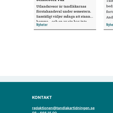
Till
bed
Utlandsresor är tandläkarnas
förstahandsval under semestern.
fort
Samtidigt väljer många att stanna
And
hemma – och en av sju har inte
ökat
Nyheter
Nyhe
haft någon sommarledighet alls,
enligt "månadens fråga".
KONTAKT
redaktionen@tandlakartidningen.se
08 - 666 15 00