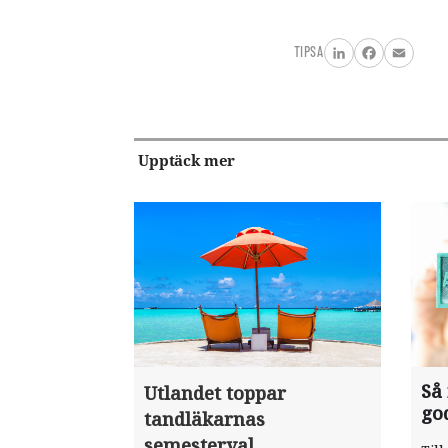
TIPSA
LinkedIn
Facebook
Email
Upptäck mer
Så
Utlandet toppar
go
tandläkarnas
semesterval