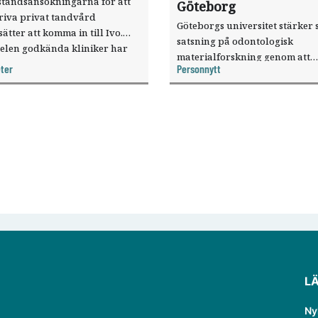
ståndsansökningarna för att
Göteborg
riva privat tandvård
Göteborgs universitet stärker 
sätter att komma in till Ivo.
satsning på odontologisk
elen godkända kliniker har
materialforskning genom att
, visar nya siffror.
ter
Personnytt
knyta forskaren Pekka Vallittu 
verksamheten som gästprofess
L
Ny