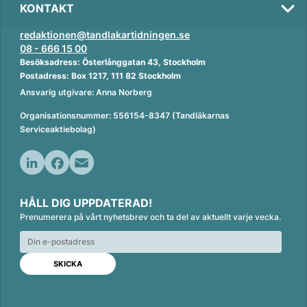
KONTAKT
redaktionen@tandlakartidningen.se
08 - 666 15 00
Besöksadress: Österlånggatan 43, Stockholm
Postadress: Box 1217, 111 82 Stockholm
Ansvarig utgivare: Anna Norberg
Organisationsnummer: 556154-8347 (Tandläkarnas
Serviceaktiebolag)
L
F
E
i
a
m
HÅLL DIG UPPDATERAD!
n
c
a
Prenumerera på vårt nyhetsbrev och ta del av aktuellt varje vecka.
k
e
i
e
b
l
d
o
I
o
n
k