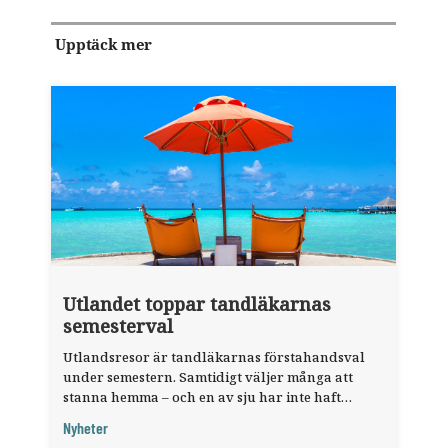
Upptäck mer
Utlandet toppar tandläkarnas
semesterval
Utlandsresor är tandläkarnas förstahandsval
under semestern. Samtidigt väljer många att
stanna hemma – och en av sju har inte haft
någon sommarledighet alls, enligt "månadens
Nyheter
fråga".