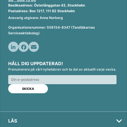
Besöksadress: Österlånggatan 43, Stockholm
Postadress: Box 1217, 111 82 Stockholm
Ansvarig utgivare: Anna Norberg
Organisationsnummer: 556154-8347 (Tandläkarnas
Serviceaktiebolag)
L
F
E
i
a
m
HÅLL DIG UPPDATERAD!
n
c
a
Prenumerera på vårt nyhetsbrev och ta del av aktuellt varje vecka.
k
e
i
e
b
l
d
o
I
o
n
k
LÄS