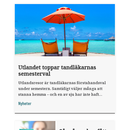
Utlandet toppar tandläkarnas
semesterval
Utlandsresor är tandläkarnas förstahandsval
under semestern. Samtidigt väljer många att
stanna hemma – och en av sju har inte haft
någon sommarledighet alls, enligt "månadens
Nyheter
fråga".