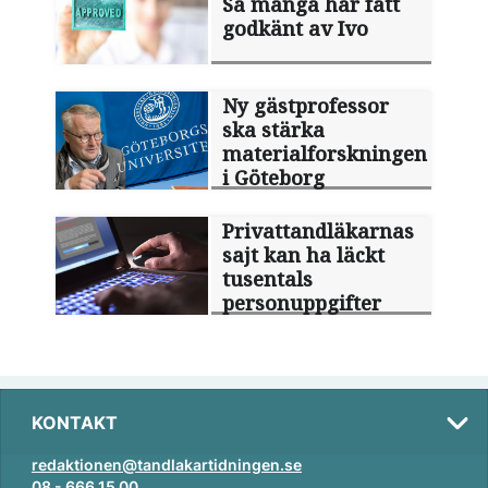
Så många har fått
godkänt av Ivo
Ny gästprofessor
ska stärka
materialforskningen
i Göteborg
Privattandläkarnas
sajt kan ha läckt
tusentals
personuppgifter
KONTAKT
redaktionen@tandlakartidningen.se
08 - 666 15 00