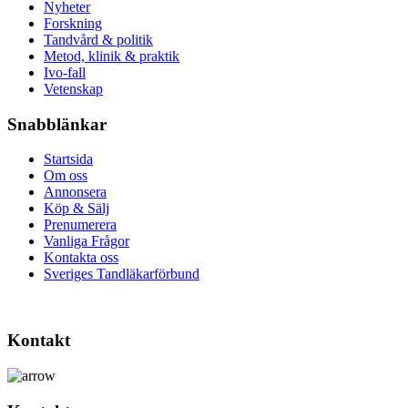
Nyheter
Forskning
Tandvård & politik
Metod, klinik & praktik
Ivo-fall
Vetenskap
Snabblänkar
Startsida
Om oss
Annonsera
Köp & Sälj
Prenumerera
Vanliga Frågor
Kontakta oss
Sveriges Tandläkarförbund
Kontakt