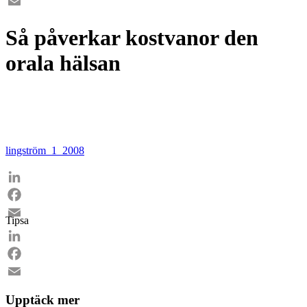
Facebook
Email
Så påverkar kostvanor den
orala hälsan
lingström_1_2008
LinkedIn
Facebook
Tipsa
Email
LinkedIn
Facebook
Email
Upptäck mer