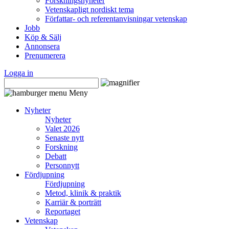
Forskningsnyheter
Vetenskapligt nordiskt tema
Författar- och referentanvisningar vetenskap
Jobb
Köp & Sälj
Annonsera
Prenumerera
Logga in
Meny
Nyheter
Nyheter
Valet 2026
Senaste nytt
Forskning
Debatt
Personnytt
Fördjupning
Fördjupning
Metod, klinik & praktik
Karriär & porträtt
Reportaget
Vetenskap