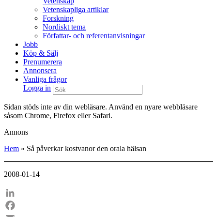
Vetenskap
Vetenskapliga artiklar
Forskning
Nordiskt tema
Författar- och referentanvisningar
Jobb
Köp & Sälj
Prenumerera
Annonsera
Vanliga frågor
Logga in
Sidan stöds inte av din webläsare. Använd en nyare webbläsare
såsom Chrome, Firefox eller Safari.
Annons
Hem
»
Så påverkar kostvanor den orala hälsan
2008-01-14
LinkedIn