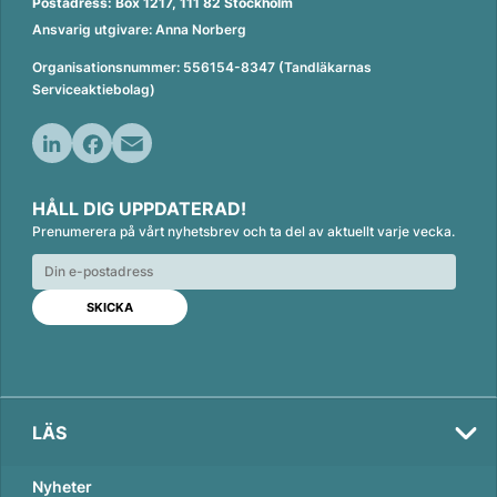
Postadress: Box 1217, 111 82 Stockholm
Ansvarig utgivare: Anna Norberg
Organisationsnummer: 556154-8347 (Tandläkarnas
Serviceaktiebolag)
L
F
E
i
a
m
HÅLL DIG UPPDATERAD!
n
c
a
Prenumerera på vårt nyhetsbrev och ta del av aktuellt varje vecka.
k
e
i
e
b
l
d
o
I
o
n
k
LÄS
Nyheter