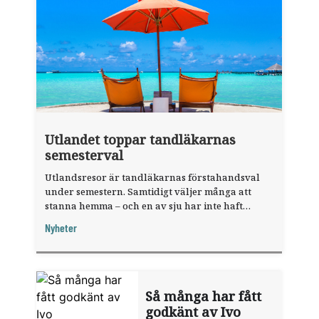
Utlandet toppar tandläkarnas
semesterval
Utlandsresor är tandläkarnas förstahandsval
under semestern. Samtidigt väljer många att
stanna hemma – och en av sju har inte haft
någon sommarledighet alls, enligt "månadens
Nyheter
fråga".
Så många har fått
godkänt av Ivo