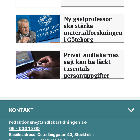
Ny gästprofessor
ska stärka
materialforskningen
i Göteborg
Privattandläkarnas
sajt kan ha läckt
tusentals
personuppgifter
KONTAKT
redaktionen@tandlakartidningen.se
08 - 666 15 00
Besöksadress: Österlånggatan 43, Stockholm