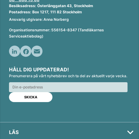
Besöksadress: Österlånggatan 43, Stockholm
Postadress: Box 1217, 111 82 Stockholm
Ansvarig utgivare: Anna Norberg
Organisationsnummer: 556154-8347 (Tandläkarnas
Serviceaktiebolag)
L
F
E
i
a
m
HÅLL DIG UPPDATERAD!
n
c
a
Prenumerera på vårt nyhetsbrev och ta del av aktuellt varje vecka.
k
e
i
e
b
l
d
o
I
o
n
k
LÄS