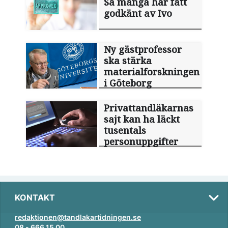
Så många har fått
godkänt av Ivo
Ny gästprofessor
ska stärka
materialforskningen
i Göteborg
Privattandläkarnas
sajt kan ha läckt
tusentals
personuppgifter
KONTAKT
redaktionen@tandlakartidningen.se
08 - 666 15 00