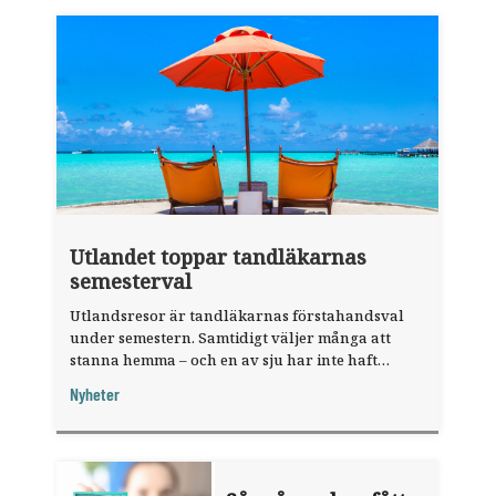
Utlandet toppar tandläkarnas
semesterval
Utlandsresor är tandläkarnas förstahandsval
under semestern. Samtidigt väljer många att
stanna hemma – och en av sju har inte haft
någon sommarledighet alls, enligt "månadens
Nyheter
fråga".